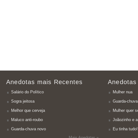
Anedotas mais Recentes
Anedotas
Salário do Político
Mulher nua
Sogra jeitosa
Guarda-chuva
Melhor que cerveja
Mulher quer se
Maluco anti-roubo
Joãozinho e a
Guarda-chuva novo
Eu tinha tudo!
Mais Anedotas »