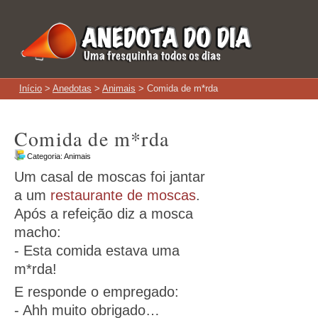
Início
>
Anedotas
>
Animais
> Comida de m*rda
Comida de m*rda
Categoria:
Animais
Um casal de moscas foi jantar
a um
restaurante de moscas
.
Após a refeição diz a mosca
macho:
- Esta comida estava uma
m*rda!
E responde o empregado:
- Ahh muito obrigado…