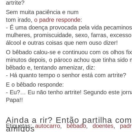
artrite?
Sem muita paciência e num
tom irado,
o padre responde
:
- É uma doença provocada pela vida pecaminos
mulheres, promiscuidade, sexo, farras, excess
álcool e outras coisas que nem ouso dizer!
O bêbado calou-se e continuou com os olhos fix
minutos depois, o pároco achou que tinha sido
bêbado e, tentando amenizar, diz:
- Há quanto tempo o senhor está com artrite?
E o bêbado responde:
- Eu?… Eu não tenho artrite! Segundo este jor
Papa!!
Ainda a rir? Então partilha com
Etiquetas:
autocarro
,
bêbado
,
doentes
,
padr
amigos