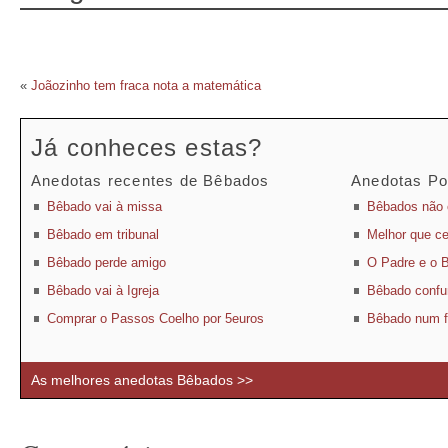
«
Joãozinho tem fraca nota a matemática
Já conheces estas?
Anedotas recentes de Bêbados
Anedotas Po
Bêbado vai à missa
Bêbados não 
Bêbado em tribunal
Melhor que ce
Bêbado perde amigo
O Padre e o 
Bêbado vai à Igreja
Bêbado conf
Comprar o Passos Coelho por 5euros
Bêbado num f
As melhores anedotas Bêbados >>