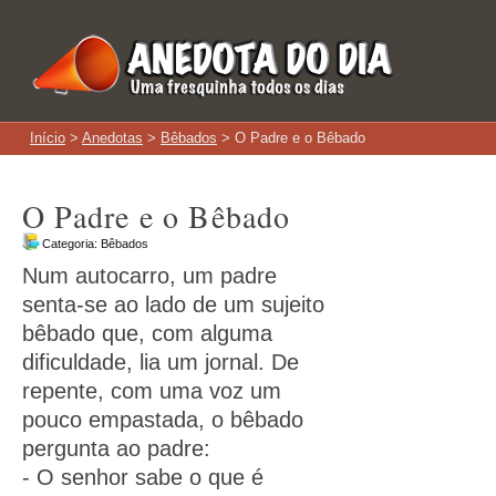
Início
>
Anedotas
>
Bêbados
> O Padre e o Bêbado
O Padre e o Bêbado
Categoria:
Bêbados
Num autocarro, um padre
senta-se ao lado de um sujeito
bêbado que, com alguma
dificuldade, lia um jornal. De
repente, com uma voz um
pouco empastada, o bêbado
pergunta ao padre:
- O senhor sabe o que é