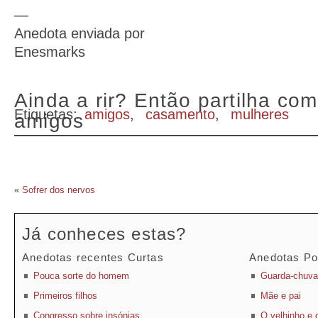
—
Anedota enviada por
Enesmarks
Ainda a rir? Então partilha com
Etiquetas:
amigos
,
casamento
,
mulheres
amigos
«
Sofrer dos nervos
Já conheces estas?
Anedotas recentes Curtas
Anedotas Po
Pouca sorte do homem
Guarda-chuva
Primeiros filhos
Mãe e pai
Congresso sobre insónias
O velhinho e 