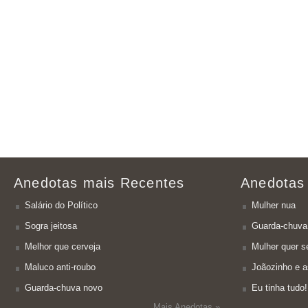
Anedotas mais Recentes
Anedotas
Salário do Político
Mulher nua
Sogra jeitosa
Guarda-chuva
Melhor que cerveja
Mulher quer se
Maluco anti-roubo
Joãozinho e a
Guarda-chuva novo
Eu tinha tudo!
Mais Anedotas »