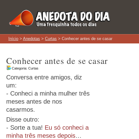
Início
>
Anedotas
>
Curtas
> Conhecer antes de se casar
Conhecer antes de se casar
Categoria:
Curtas
Conversa entre amigos, diz
um:
- Conheci a minha mulher três
meses antes de nos
casarmos.
Disse outro:
- Sorte a tua!
Eu só conheci a
minha três meses depois
…