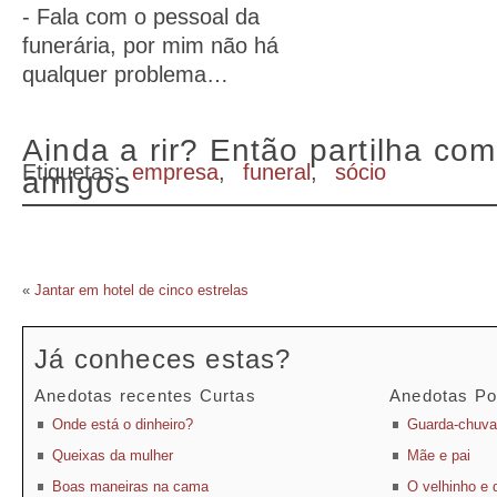
- Fala com o pessoal da
funerária, por mim não há
qualquer problema…
Ainda a rir? Então partilha com
Etiquetas:
empresa
,
funeral
,
sócio
amigos
«
Jantar em hotel de cinco estrelas
Já conheces estas?
Anedotas recentes Curtas
Anedotas Po
Onde está o dinheiro?
Guarda-chuva
Queixas da mulher
Mãe e pai
Boas maneiras na cama
O velhinho e 