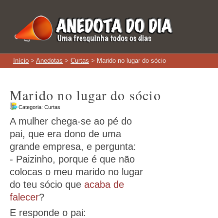
Início
>
Anedotas
>
Curtas
> Marido no lugar do sócio
Marido no lugar do sócio
Categoria:
Curtas
A mulher chega-se ao pé do
pai, que era dono de uma
grande empresa, e pergunta:
- Paizinho, porque é que não
colocas o meu marido no lugar
do teu sócio que
acaba de
falecer
?
E responde o pai: