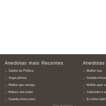
Anedotas mais Recentes
Anedotas
Salário do Político
Mulher nua
Sogra jeitosa
Guarda-chuva
Melhor que cerveja
Mulher quer se
Maluco anti-roubo
Joãozinho e a
Guarda-chuva novo
Eu tinha tudo!
Mais Anedotas »