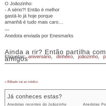
O Joãozinho:
- A sério?! Então é melhor
gastá-lo já hoje porque
amanhã é tudo mais caro…
—
Anedota enviada por Enesmarks
Ainda a rir? Então partilha com
Etiquetas:
aniversário
,
dinheiro
,
joãozinho
,
p
amigos
«
Bêbado vai ao médico
Já conheces estas?
Anedotas recentes do Joãozinho
Anedotas Po