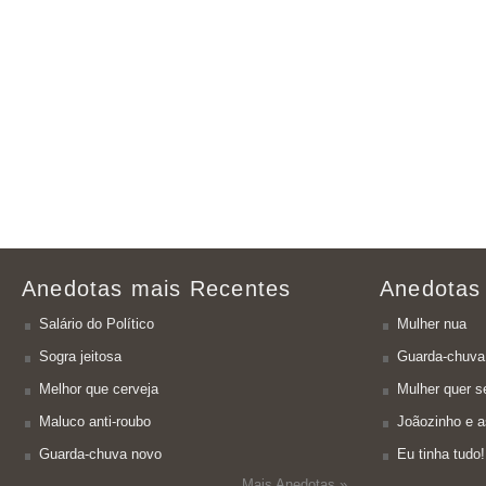
Anedotas mais Recentes
Anedotas
Salário do Político
Mulher nua
Sogra jeitosa
Guarda-chuva
Melhor que cerveja
Mulher quer se
Maluco anti-roubo
Joãozinho e a
Guarda-chuva novo
Eu tinha tudo!
Mais Anedotas »