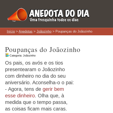
Início
>
Anedotas
>
Joãozinho
> Poupanças do Joãozinho
Poupanças do Joãozinho
Categoria:
Joãozinho
Os pais, os avós e os tios
presentearam o Joãozinho
com dinheiro no dia do seu
aniversário. Aconselha-o o pai:
- Agora, tens de
gerir bem
esse dinheiro
. Olha que, à
medida que o tempo passa,
as coisas ficam mais caras.