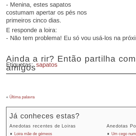
- Menina, estes sapatos
costumam apertar os pés nos
primeiros cinco dias.
E responde a loira:
- Não tem problema! Eu só vou usá-los na pró
Ainda a rir? Então partilha com
Etiquetas:
sapatos
amigos
«
Última palavra
Já conheces estas?
Anedotas recentes de Loiras
Anedotas Po
Loira mãe de gémeos
Um cego num 