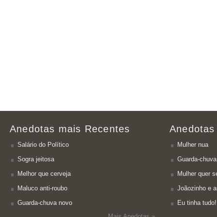
Anedotas mais Recentes
Anedotas
Salário do Político
Mulher nua
Sogra jeitosa
Guarda-chuva
Melhor que cerveja
Mulher quer se
Maluco anti-roubo
Joãozinho e a
Guarda-chuva novo
Eu tinha tudo!
Mais Anedotas »