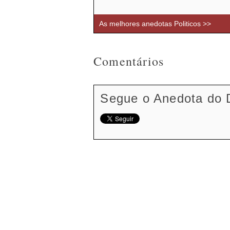
As melhores anedotas Politicos >>
Comentários
Segue o Anedota do 