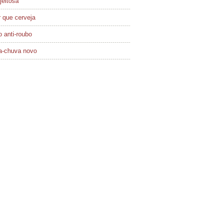
jeitosa
 que cerveja
 anti-roubo
a-chuva novo