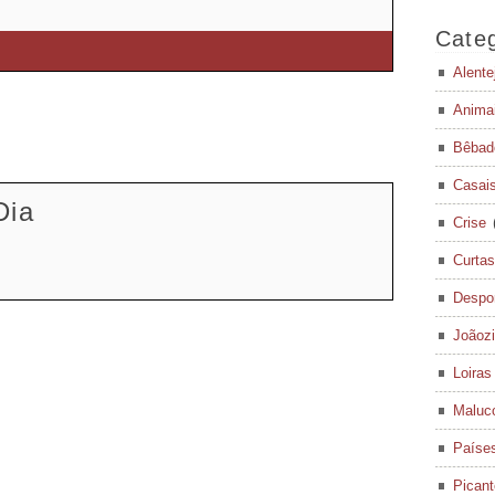
Categ
Alente
Anima
Bêbad
Casai
Dia
Crise
Curtas
Despo
Joãoz
Loiras
Maluc
Paíse
Pican