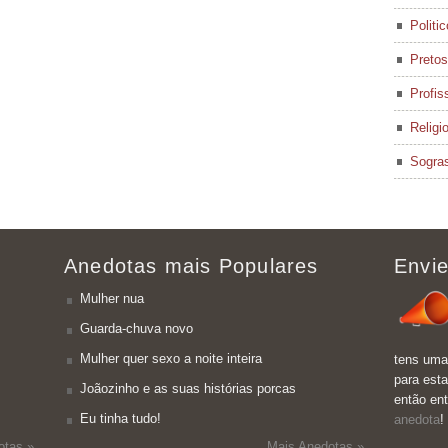
Politi
Pretos
Profis
Religi
Sogra
Anedotas mais Populares
Envie
Mulher nua
Guarda-chuva novo
Mulher quer sexo a noite inteira
tens uma
para esta
Joãozinho e as suas histórias porcas
então en
Eu tinha tudo!
anedota
!
otas »
Mais Anedotas »