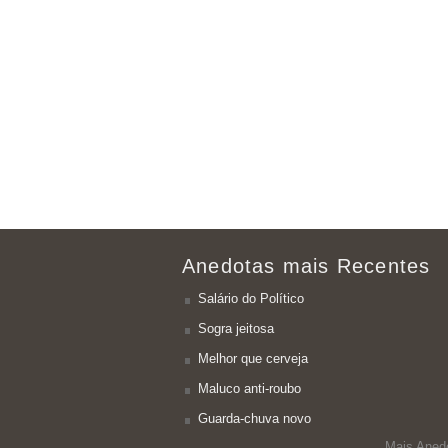
Anedotas mais Recentes
Salário do Político
Sogra jeitosa
Melhor que cerveja
Maluco anti-roubo
Guarda-chuva novo
Mais Aned