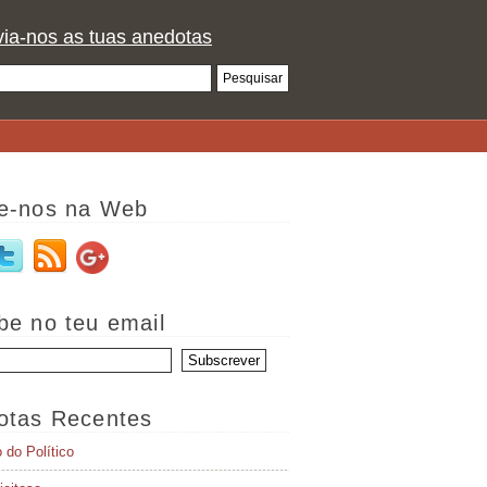
ia-nos as tuas anedotas
e-nos na Web
be no teu email
otas Recentes
o do Político