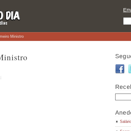
Env
meiro Ministro
Ministro
Segu
:
Rece
Aned
Salári