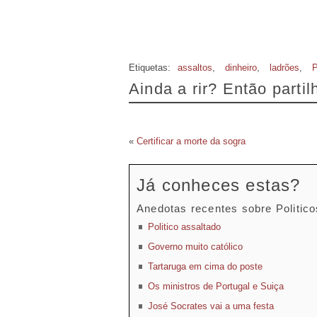
Etiquetas:
assaltos
,
dinheiro
,
ladrões
,
P
Ainda a rir? Então parti
«
Certificar a morte da sogra
Já conheces estas?
Anedotas recentes sobre Politico
Politico assaltado
Governo muito católico
Tartaruga em cima do poste
Os ministros de Portugal e Suiça
José Socrates vai a uma festa