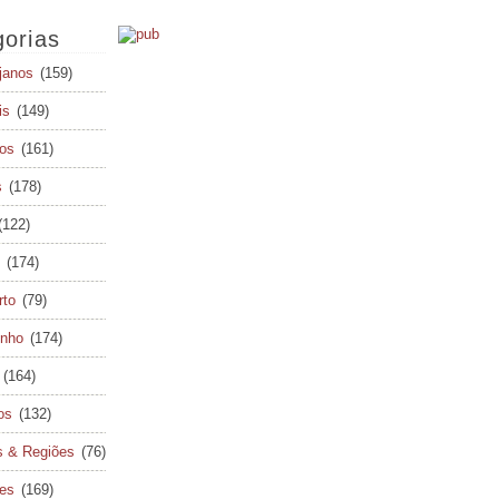
orias
janos
(159)
is
(149)
os
(161)
s
(178)
(122)
(174)
rto
(79)
inho
(174)
(164)
os
(132)
s & Regiões
(76)
tes
(169)