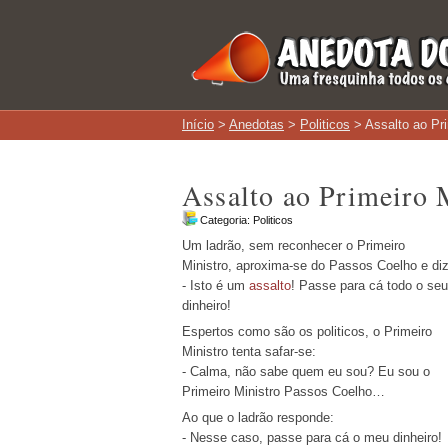
Início
>
Anedotas
>
Politicos
> Assalto ao Pri
Assalto ao Primeiro 
Categoria:
Politicos
Um ladrão, sem reconhecer o Primeiro
Ministro, aproxima-se do Passos Coelho e diz
- Isto é um
assalto
! Passe para cá todo o seu
dinheiro!
Espertos como são os politicos, o Primeiro
Ministro tenta safar-se:
- Calma, não sabe quem eu sou? Eu sou o
Primeiro Ministro Passos Coelho…
Ao que o ladrão responde:
- Nesse caso, passe para cá o meu dinheiro!