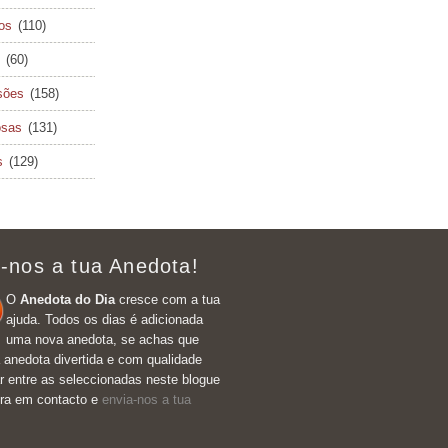
cos
(110)
(60)
sões
(158)
osas
(131)
s
(129)
-nos a tua Anedota!
O
Anedota do Dia
cresce com a tua
ajuda. Todos os dias é adicionada
uma nova anedota, se achas que
 anedota divertida e com qualidade
r entre as seleccionadas neste blogue
tra em contacto e
envia-nos a tua