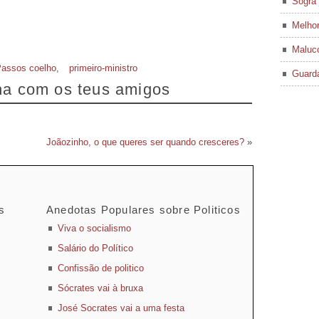
Sogra 
Melhor
Maluco
assos coelho
,
primeiro-ministro
Guard
lha com os teus amigos
Joãozinho, o que queres ser quando cresceres?
»
s
Anedotas Populares sobre Politicos
Viva o socialismo
Salário do Político
Confissão de politico
Sócrates vai à bruxa
José Socrates vai a uma festa