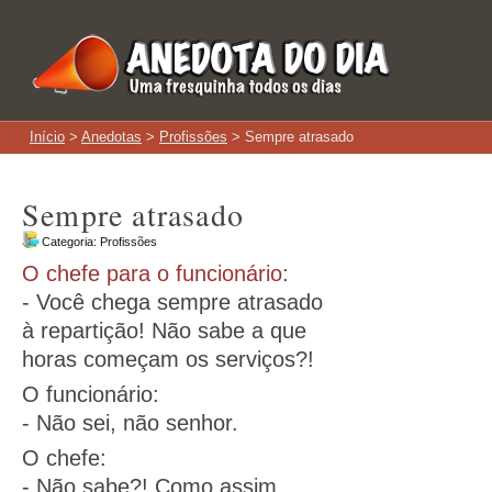
Início
>
Anedotas
>
Profissões
> Sempre atrasado
Sempre atrasado
Categoria:
Profissões
O chefe para o funcionário
:
- Você chega sempre atrasado
à repartição! Não sabe a que
horas começam os serviços?!
O funcionário:
- Não sei, não senhor.
O chefe:
- Não sabe?! Como assim,