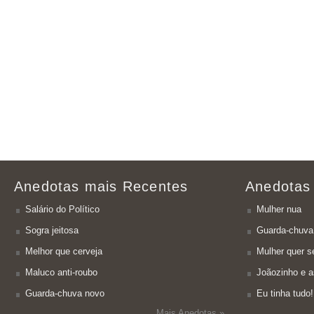
Anedotas mais Recentes
Anedotas
Salário do Político
Mulher nua
Sogra jeitosa
Guarda-chuva
Melhor que cerveja
Mulher quer se
Maluco anti-roubo
Joãozinho e a
Guarda-chuva novo
Eu tinha tudo!
Mais Anedotas »