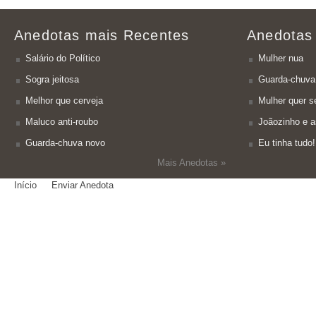
Anedotas mais Recentes
Anedotas
Salário do Político
Mulher nua
Sogra jeitosa
Guarda-chuva
Melhor que cerveja
Mulher quer se
Maluco anti-roubo
Joãozinho e a
Guarda-chuva novo
Eu tinha tudo!
Mais Anedotas »
Início
Enviar Anedota