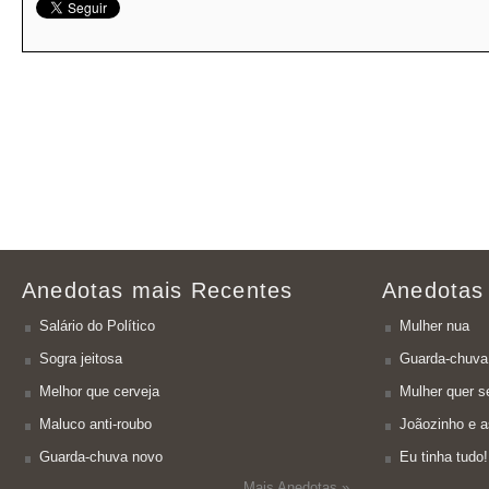
Anedotas mais Recentes
Anedotas
Salário do Político
Mulher nua
Sogra jeitosa
Guarda-chuva
Melhor que cerveja
Mulher quer se
Maluco anti-roubo
Joãozinho e a
Guarda-chuva novo
Eu tinha tudo!
Mais Anedotas »