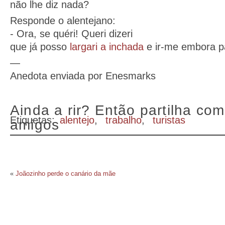
não lhe diz nada?
Responde o alentejano:
- Ora, se quéri! Queri dizeri
que já posso
largari a inchada
e ir-me embora p
—
Anedota enviada por Enesmarks
Ainda a rir? Então partilha com
Etiquetas:
alentejo
,
trabalho
,
turistas
amigos
«
Joãozinho perde o canário da mãe