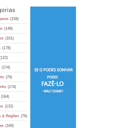
orias
janos
(159)
is
(149)
os
(161)
s
(178)
(122)
(174)
rto
(79)
inho
(174)
(164)
os
(132)
s & Regiões
(76)
tes
(169)