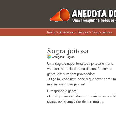
Início
>
Anedotas
>
Sogras
> Sogra jeitosa
Sogra jeitosa
Categoria:
Sogras
Uma sogra cinquentona toda jeitosa e muito
vaidosa, no meio de uma discussão com o
genro, diz num tom provocador:
- Oiça lá, você nem sabe o que fazer com u
mulher assim tão jeitosa!
E responde o genro:
- Consigo não sei! Mas com mais duas ou trê
iguais, abria uma casa de meninas…