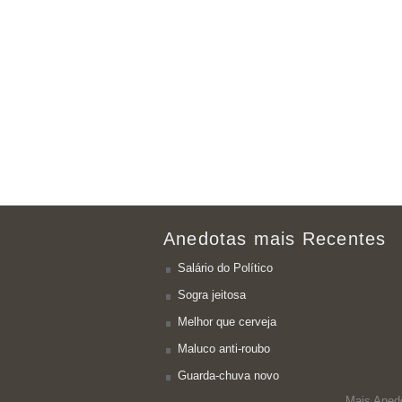
Anedotas mais Recentes
Salário do Político
Sogra jeitosa
Melhor que cerveja
Maluco anti-roubo
Guarda-chuva novo
Mais Aned