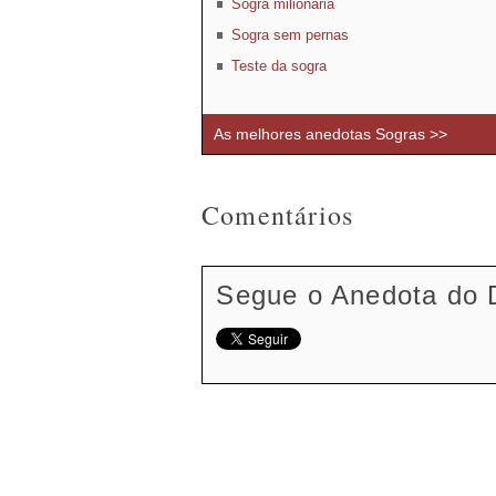
Sogra milionária
Sogra sem pernas
Teste da sogra
As melhores anedotas Sogras >>
Comentários
Segue o Anedota do 