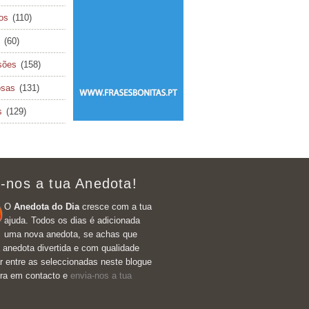
cos
(110)
(60)
sões
(158)
osas
(131)
s
(129)
-nos a tua Anedota!
O
Anedota do Dia
cresce com a tua
ajuda. Todos os dias é adicionada
uma nova anedota, se achas que
 anedota divertida e com qualidade
r entre as seleccionadas neste blogue
tra em contacto e
envia-nos a tua