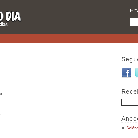
Env
Segu
Rece
ma
s
Aned
Salári