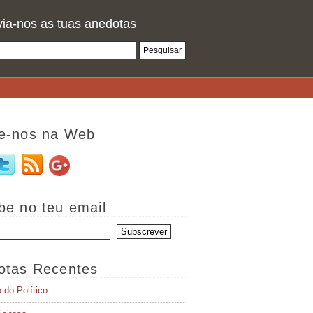
ia-nos as tuas anedotas
e-nos na Web
be no teu email
otas Recentes
o do Político