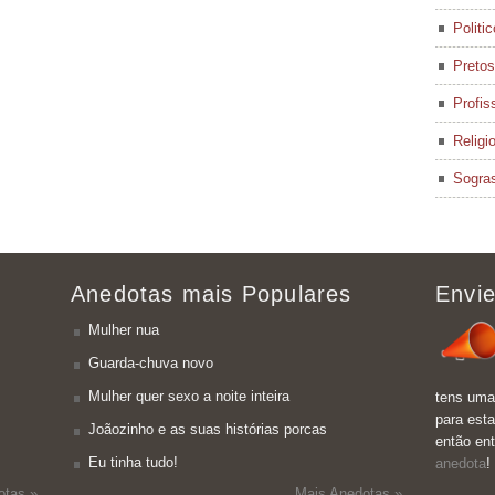
Politi
Pretos
Profis
Religi
Sogra
Anedotas mais Populares
Envie
Mulher nua
Guarda-chuva novo
Mulher quer sexo a noite inteira
tens uma
para esta
Joãozinho e as suas histórias porcas
então en
Eu tinha tudo!
anedota
!
otas »
Mais Anedotas »