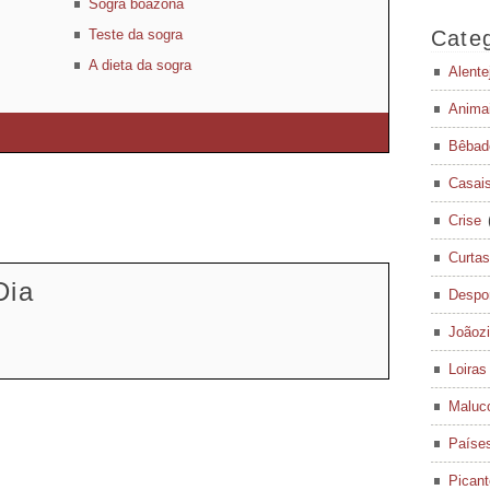
Sogra boazona
Teste da sogra
Categ
A dieta da sogra
Alente
Anima
Bêbad
Casai
Crise
Curtas
Dia
Despo
Joãoz
Loiras
Maluc
Paíse
Pican