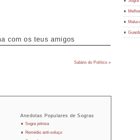
Sogra 
Melhor
Maluco
Guard
lha com os teus amigos
Salário do Político
»
Anedotas Populares de Sogras
Sogra jeitosa
Remédio anti-soluço