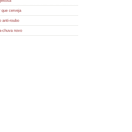
jeitosa
 que cerveja
 anti-roubo
a-chuva novo