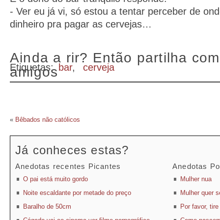
- Ver eu já vi, só estou a tentar perceber de ond
dinheiro pra pagar as cervejas…
Ainda a rir? Então partilha com
Etiquetas:
bar
,
cerveja
amigos
«
Bêbados não católicos
Já conheces estas?
Anedotas recentes Picantes
Anedotas Po
O pai está muito gordo
Mulher nua
Noite escaldante por metade do preço
Mulher quer se
Baralho de 50cm
Por favor, tir