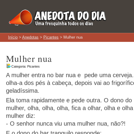
Início
>
Anedotas
>
Picantes
> Mulher nua
Mulher nua
Categoria:
Picantes
A mulher entra no bar nua e pede uma cerveja
olha-a dos pés à cabeça, depois vai ao frigoríf
geladíssima.
Ela toma rapidamente e pede outra. O dono do 
mulher, olha, olha, olha, fica a olhar, olha e olh
mulher diz:
- O senhor nunca viu uma mulher nua, não?!
E o dono do bar tranquilo responde: