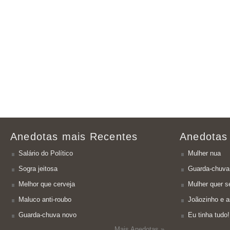
Anedotas mais Recentes
Anedotas
Salário do Político
Mulher nua
Sogra jeitosa
Guarda-chuva
Melhor que cerveja
Mulher quer se
Maluco anti-roubo
Joãozinho e a
Guarda-chuva novo
Eu tinha tudo!
Mais Anedotas »