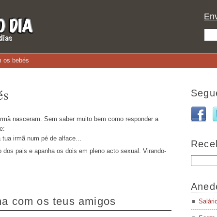
Env
 os bebés
és
Segu
 irmã nasceram. Sem saber muito bem como responder a
e:
 a tua irmã num pé de alface…
Rece
 dos pais e apanha os dois em pleno acto sexual. Virando-
Aned
lha com os teus amigos
Salári