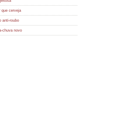
jeitosa
 que cerveja
 anti-roubo
a-chuva novo