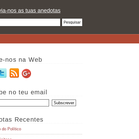
ia-nos as tuas anedotas
e-nos na Web
be no teu email
otas Recentes
o do Político