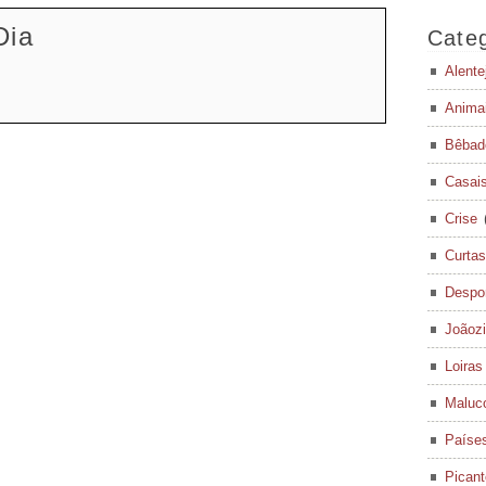
Dia
Categ
Alente
Anima
Bêbad
Casai
Crise
Curtas
Despo
Joãoz
Loiras
Maluc
Paíse
Pican