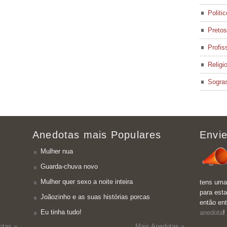
Politi
Pretos
Profis
Religi
Sogra
Anedotas mais Populares
Envie
Mulher nua
Guarda-chuva novo
Mulher quer sexo a noite inteira
tens uma
para esta
Joãozinho e as suas histórias porcas
então en
Eu tinha tudo!
anedota
!
otas »
Mais Anedotas »