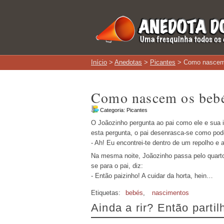
Início
>
Anedotas
>
Picantes
> Como nascem
Como nascem os beb
Categoria:
Picantes
O Joãozinho pergunta ao pai como ele e sua
esta pergunta, o pai desenrasca-se como pod
- Ah! Eu encontrei-te dentro de um repolho e
Na mesma noite, Joãozinho passa pelo quarto
se para o pai, diz:
- Então paizinho! A cuidar da horta, hein…
Etiquetas:
bebés
,
nascimentos
Ainda a rir? Então parti