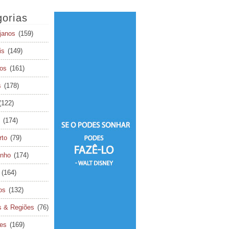
orias
janos
(159)
is
(149)
os
(161)
s
(178)
(122)
(174)
rto
(79)
inho
(174)
(164)
os
(132)
s & Regiões
(76)
tes
(169)