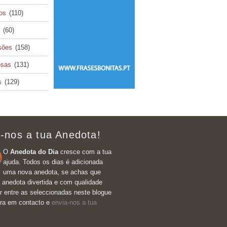
cos
(110)
(60)
sões
(158)
osas
(131)
s
(129)
-nos a tua Anedota!
O
Anedota do Dia
cresce com a tua
ajuda. Todos os dias é adicionada
uma nova anedota, se achas que
 anedota divertida e com qualidade
r entre as seleccionadas neste blogue
tra em contacto e
envia-nos a tua