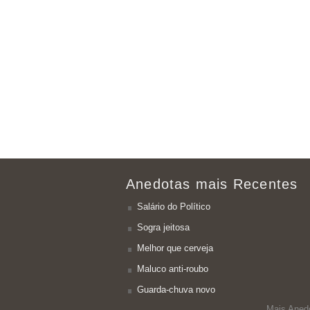
Anedotas mais Recentes
Salário do Político
Sogra jeitosa
Melhor que cerveja
Maluco anti-roubo
Guarda-chuva novo
Mais Aned