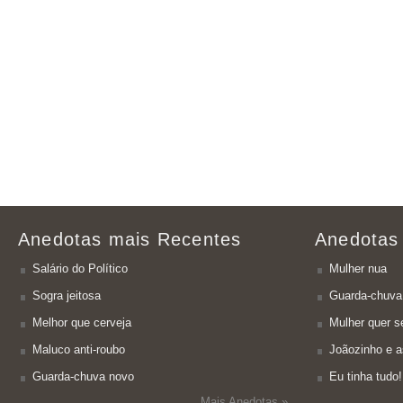
Anedotas mais Recentes
Anedotas
Salário do Político
Mulher nua
Sogra jeitosa
Guarda-chuva
Melhor que cerveja
Mulher quer se
Maluco anti-roubo
Joãozinho e a
Guarda-chuva novo
Eu tinha tudo!
Mais Anedotas »