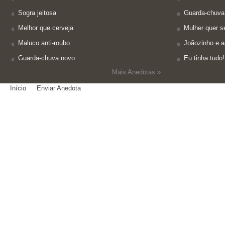
Sogra jeitosa
Guarda-chuva
Melhor que cerveja
Mulher quer se
Maluco anti-roubo
Joãozinho e a
Guarda-chuva novo
Eu tinha tudo!
Mais Anedotas »
Início
Enviar Anedota