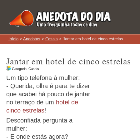
Início
>
Anedotas
>
Casais
> Jantar em hotel de cinco estrelas
Jantar em hotel de cinco estrelas
Categoria:
Casais
Um tipo telefona à mulher:
- Querida, olha é para te dizer
que acabei há pouco de jantar
no terraço de um
hotel de
cinco estrelas
!
Desconfiada pergunta a
mulher:
- E onde estás agora?