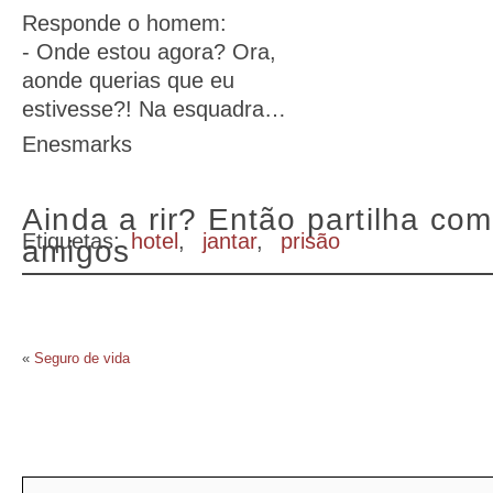
Responde o homem:
- Onde estou agora? Ora,
aonde querias que eu
estivesse?! Na esquadra…
Enesmarks
Ainda a rir? Então partilha com
Etiquetas:
hotel
,
jantar
,
prisão
amigos
«
Seguro de vida