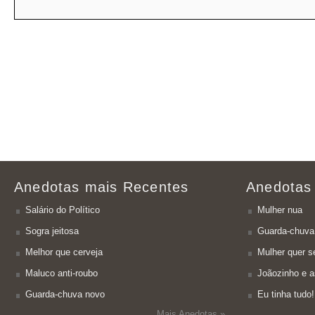
Anedotas mais Recentes
Anedotas
Salário do Político
Mulher nua
Sogra jeitosa
Guarda-chuva
Melhor que cerveja
Mulher quer se
Maluco anti-roubo
Joãozinho e a
Guarda-chuva novo
Eu tinha tudo!
Mais Anedotas »