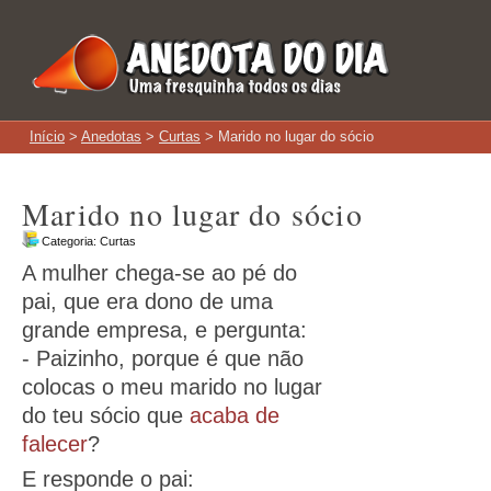
Início
>
Anedotas
>
Curtas
> Marido no lugar do sócio
Marido no lugar do sócio
Categoria:
Curtas
A mulher chega-se ao pé do
pai, que era dono de uma
grande empresa, e pergunta:
- Paizinho, porque é que não
colocas o meu marido no lugar
do teu sócio que
acaba de
falecer
?
E responde o pai: