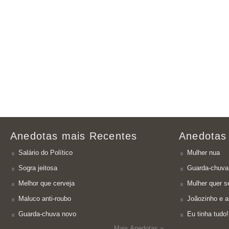
Anedotas mais Recentes
Anedotas
Salário do Político
Mulher nua
Sogra jeitosa
Guarda-chuva
Melhor que cerveja
Mulher quer se
Maluco anti-roubo
Joãozinho e a
Guarda-chuva novo
Eu tinha tudo!
Mais Anedotas »