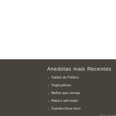
Anedotas mais Recentes
Salário do Político
Sogra jeitosa
Melhor que cerveja
Maluco anti-roubo
Guarda-chuva novo
Mais Aned