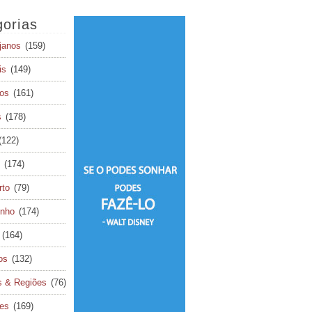
orias
janos
(159)
is
(149)
os
(161)
s
(178)
(122)
(174)
rto
(79)
inho
(174)
(164)
os
(132)
s & Regiões
(76)
tes
(169)