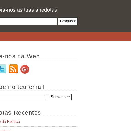
ia-nos as tuas anedotas
e-nos na Web
be no teu email
otas Recentes
o do Político