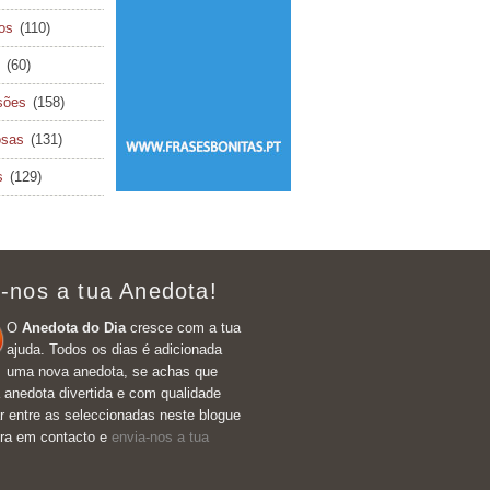
cos
(110)
(60)
sões
(158)
osas
(131)
s
(129)
-nos a tua Anedota!
O
Anedota do Dia
cresce com a tua
ajuda. Todos os dias é adicionada
uma nova anedota, se achas que
 anedota divertida e com qualidade
r entre as seleccionadas neste blogue
tra em contacto e
envia-nos a tua