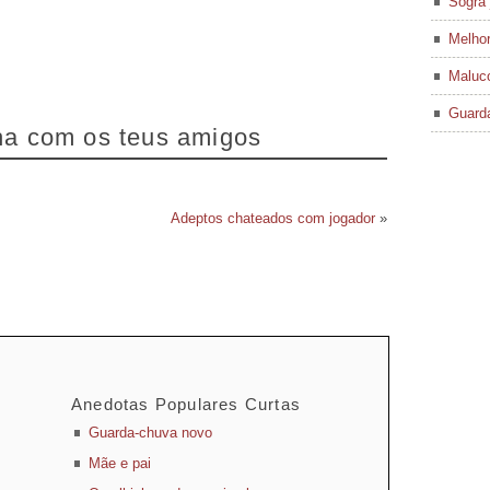
Sogra 
Melhor
Maluco
Guard
lha com os teus amigos
Adeptos chateados com jogador
»
Anedotas Populares Curtas
Guarda-chuva novo
Mãe e pai