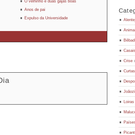
O velhinho e duas gajas boas
Anos de pai
Categ
Expulso da Universidade
Alente
Anima
Bêbad
Casai
Crise
Curtas
Dia
Despo
Joãoz
Loiras
Maluc
Paíse
Pican