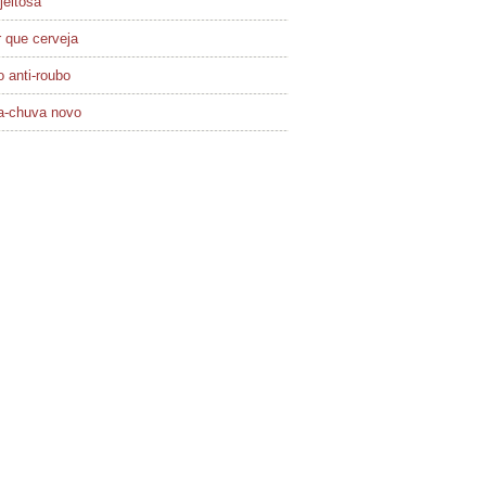
jeitosa
 que cerveja
 anti-roubo
a-chuva novo