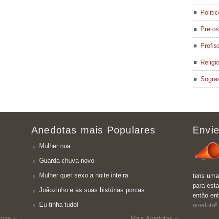
Politi
Pretos
Profis
Religi
Sogra
Anedotas mais Populares
Envie
Mulher nua
Guarda-chuva novo
Mulher quer sexo a noite inteira
tens uma
para esta
Joãozinho e as suas histórias porcas
então en
Eu tinha tudo!
anedota
!
otas »
Mais Anedotas »