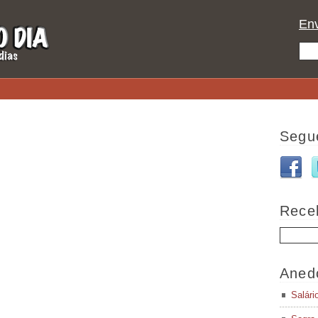
Env
Segu
Rece
Aned
Salári