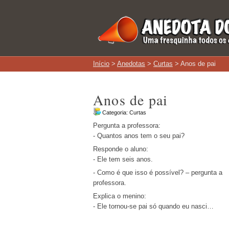
Início
>
Anedotas
>
Curtas
> Anos de pai
Anos de pai
Categoria:
Curtas
Pergunta a professora:
- Quantos anos tem o seu pai?
Responde o aluno:
- Ele tem seis anos.
- Como é que isso é possível? – pergunta a
professora.
Explica o menino:
- Ele tornou-se pai só quando eu nasci…