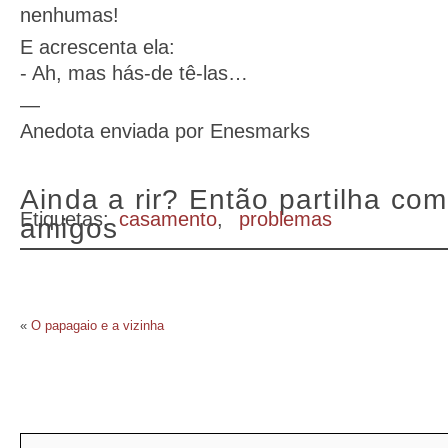
nenhumas!
E acrescenta ela:
- Ah, mas hás-de tê-las…
—
Anedota enviada por Enesmarks
Ainda a rir? Então partilha com
Etiquetas:
casamento
,
problemas
amigos
«
O papagaio e a vizinha