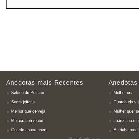
Anedotas mais Recentes
Anedotas
Salário do Político
Mulher nua
Sogra jeitosa
Guarda-chuva
Melhor que cerveja
Mulher quer se
Maluco anti-roubo
Joãozinho e a
Guarda-chuva novo
Eu tinha tudo!
Mais Anedotas »