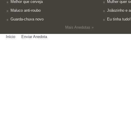
Melhor que cerveja
Mulher quer se
Maluco anti-roubo
Joãozinho e a
Guarda-chuva novo
Eu tinha tudo!
Mais Anedotas »
Início
Enviar Anedota