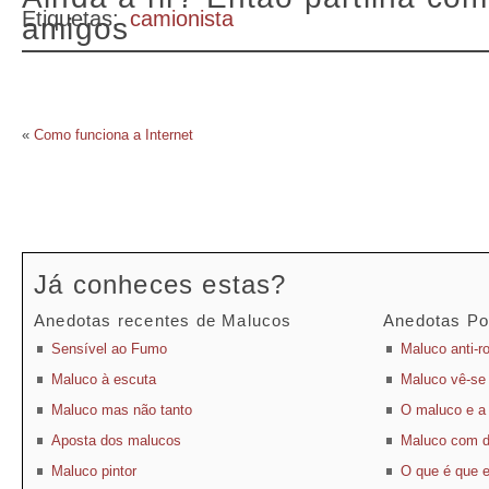
Etiquetas:
camionista
amigos
«
Como funciona a Internet
Já conheces estas?
Anedotas recentes de Malucos
Anedotas Po
Sensível ao Fumo
Maluco anti-r
Maluco à escuta
Maluco vê-se
Maluco mas não tanto
O maluco e a
Aposta dos malucos
Maluco com di
Maluco pintor
O que é que 