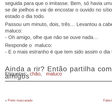
seguida para que o imitasse. Bem, só havia uma
se de joelhos e vai de encostar o ouvido no síti
estado o dia todo.
Passou um minuto, dois, três… Levantou a cab
maluco:
- Oh amigo, olhe que não se ouve nada…
Responde o maluco:
- E o mais estranho é que tem sido assim o dia 
Ainda a rir? Então partilha com
Etiquetas:
chão
,
maluco
amigos
«
Preto mascarado
Falec