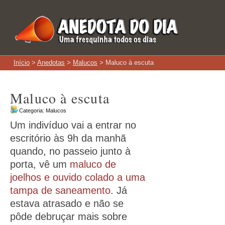
Início
>
Anedotas
>
Malucos
> Maluco à escuta
Maluco à escuta
Categoria:
Malucos
Um indivíduo vai a entrar no
escritório às 9h da manhã
quando, no passeio junto à
porta, vê um
maluco de
joelhos e ouvido colado a uma
tampa de saneamento
. Já
estava atrasado e não se
pôde debruçar mais sobre