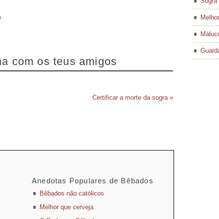
Sogra 
e
Melhor
Maluco
Guard
lha com os teus amigos
Certificar a morte da sogra
»
Anedotas Populares de Bêbados
Bêbados não católicos
Melhor que cerveja