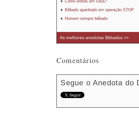
Como entras em casa?
Bêbado apanhado em operação STOP
Homem sempre bêbado
As melhores anedotas Bêbados >>
Comentários
Segue o Anedota do 