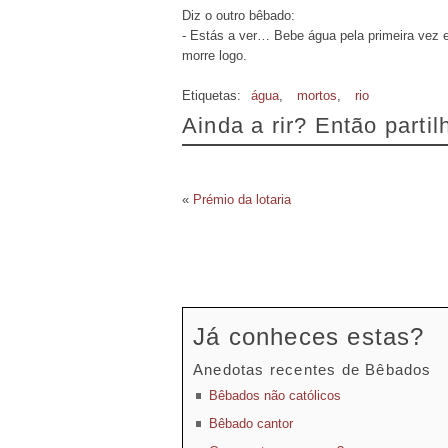
Diz o outro bêbado:
- Estás a ver… Bebe água pela primeira vez 
morre logo.
Etiquetas:
água
,
mortos
,
rio
Ainda a rir? Então parti
«
Prémio da lotaria
Já conheces estas?
Anedotas recentes de Bêbados
Bêbados não católicos
Bêbado cantor