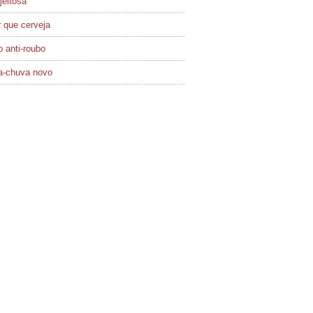
jeitosa
 que cerveja
 anti-roubo
a-chuva novo