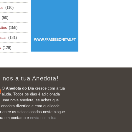
cos
(110)
(60)
sões
(158)
osas
(131)
s
(129)
-nos a tua Anedota!
O
Anedota do Dia
cresce com a tua
ajuda. Todos os dias é adicionada
uma nova anedota, se achas que
 anedota divertida e com qualidade
r entre as seleccionadas neste blogue
tra em contacto e
envia-nos a tua