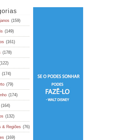
orias
janos
(159)
is
(149)
os
(161)
s
(178)
(122)
(174)
rto
(79)
inho
(174)
(164)
os
(132)
s & Regiões
(76)
tes
(169)