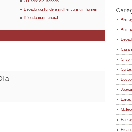
O Padre e o Bêbado
Bêbado confunde a mulher com um homem
Categ
Bêbado num funeral
Alente
Anima
Bêbad
Casai
Crise
Curtas
Dia
Despo
Joãoz
Loiras
Maluc
Paíse
Pican