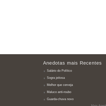
Anedotas mais Recentes
Salário do Político
Sogra jeitosa
Melhor que cerveja
Maluco anti-roubo
Guarda-chuva novo
Mais Aned