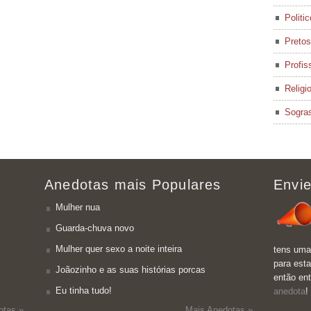
Politi
Pretos
Profis
Religi
Sogra
Anedotas mais Populares
Envie
Mulher nua
Guarda-chuva novo
Mulher quer sexo a noite inteira
tens uma
para esta
Joãozinho e as suas histórias porcas
então en
Eu tinha tudo!
anedota
!
otas »
Mais Anedotas »