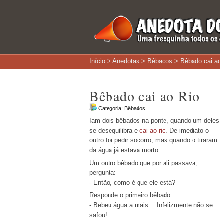
Início
>
Anedotas
>
Bêbados
> Bêbado cai ao
Bêbado cai ao Rio
Categoria:
Bêbados
Iam dois bêbados na ponte, quando um deles
se desequilibra e
cai ao rio
. De imediato o
outro foi pedir socorro, mas quando o tiraram
da água já estava morto.
Um outro bêbado que por ali passava,
pergunta:
- Então, como é que ele está?
Responde o primeiro bêbado:
- Bebeu água a mais… Infelizmente não se
safou!