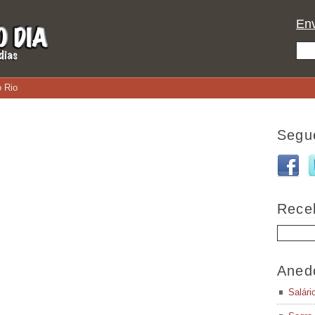
Env
 Rio
Segu
Rece
Aned
Salári