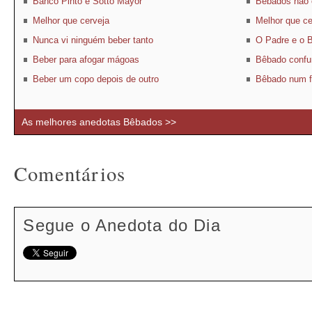
Banco Pinto e Sotto Mayor
Bêbados não 
Melhor que cerveja
Melhor que ce
Nunca vi ninguém beber tanto
O Padre e o 
Beber para afogar mágoas
Bêbado conf
Beber um copo depois de outro
Bêbado num f
As melhores anedotas Bêbados >>
Comentários
Segue o Anedota do Dia