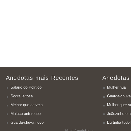
Anedotas mais Recentes
Anedotas
Salário do Político
Mulher nua
Sogra jeitosa
Guarda-chuva
Melhor que cerveja
Mulher quer se
Maluco anti-roubo
Joãozinho e a
Guarda-chuva novo
Eu tinha tudo!
Mais Anedotas »