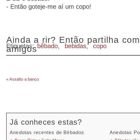
- Então goteje-me aí um copo!
Ainda a rir? Então partilha com
Etiquetas:
bêbado
,
bebidas
,
copo
amigos
«
Assalto a banco
Já conheces estas?
Anedotas recentes de Bêbados
Anedotas Po