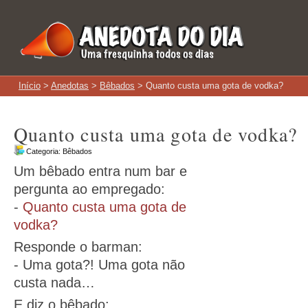
Início
>
Anedotas
>
Bêbados
> Quanto custa uma gota de vodka?
Quanto custa uma gota de vodka?
Categoria:
Bêbados
Um bêbado entra num bar e
pergunta ao empregado:
-
Quanto custa uma gota de
vodka?
Responde o barman:
- Uma gota?! Uma gota não
custa nada…
E diz o bêbado: