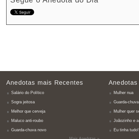
Anedotas mais Recentes
Anedotas
Salário do Político
Mulher nua
Sogra jeitosa
Guarda-chuva
Melhor que cerveja
Mulher quer se
Maluco anti-roubo
Joãozinho e a
Guarda-chuva novo
Eu tinha tudo!
Mais Anedotas »