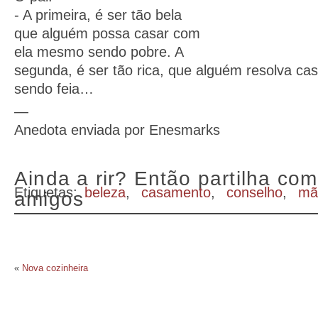
- A primeira, é ser tão bela
que alguém possa casar com
ela mesmo sendo pobre. A
segunda, é ser tão rica, que alguém resolva c
sendo feia…
—
Anedota enviada por Enesmarks
Ainda a rir? Então partilha com
Etiquetas:
beleza
,
casamento
,
conselho
,
mã
amigos
«
Nova cozinheira