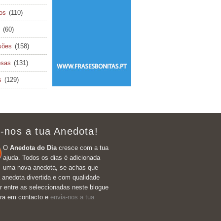
cos
(110)
(60)
sões
(158)
osas
(131)
s
(129)
-nos a tua Anedota!
O
Anedota do Dia
cresce com a tua
ajuda. Todos os dias é adicionada
uma nova anedota, se achas que
 anedota divertida e com qualidade
r entre as seleccionadas neste blogue
tra em contacto e
envia-nos a tua