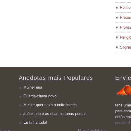
Politi
Pretos
Profis
Religi
Sogra
Anedotas mais Populares
Envie
Mulher nua
Guarda-chuva novo
Mulher quer sexo a noite inteira
tens uma
para esta
Joãozinho e as suas histórias porcas
então en
Eu tinha tudo!
anedota
!
otas »
Mais Anedotas »