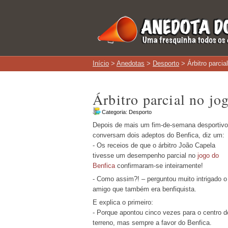
Início
>
Anedotas
>
Desporto
> Árbitro parcia
Árbitro parcial no jo
Categoria:
Desporto
Depois de mais um fim-de-semana desportivo
conversam dois adeptos do Benfica, diz um:
- Os receios de que o árbitro João Capela
tivesse um desempenho parcial no
jogo do
Benfica
confirmaram-se inteiramente!
- Como assim?! – perguntou muito intrigado o
amigo que também era benfiquista.
E explica o primeiro:
- Porque apontou cinco vezes para o centro d
terreno, mas sempre a favor do Benfica.