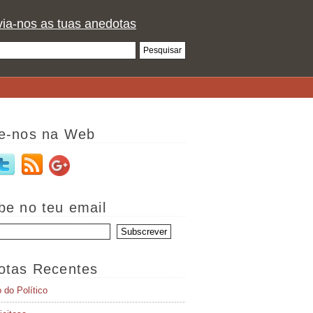
ia-nos as tuas anedotas
e-nos na Web
be no teu email
otas Recentes
o do Político