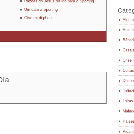
Razões do Jesus ter ido para o Sporting
Um café à Sporting
Categ
Give mi di phoni!
Alente
Anima
Bêbad
Casai
Crise
Curtas
Dia
Despo
Joãoz
Loiras
Maluc
Paíse
Pican