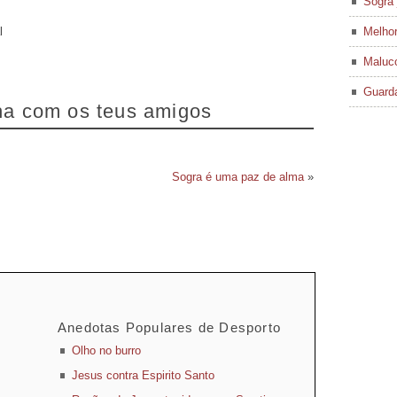
Sogra 
l
Melhor
Maluco
Guard
lha com os teus amigos
Sogra é uma paz de alma
»
Anedotas Populares de Desporto
Olho no burro
Jesus contra Espirito Santo