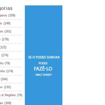
orias
janos
(159)
is
(149)
os
(161)
s
(178)
(122)
(174)
rto
(79)
inho
(174)
(164)
os
(132)
s & Regiões
(76)
tes
(169)