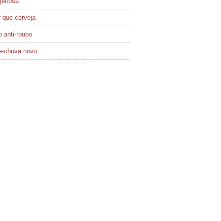
jeitosa
 que cerveja
 anti-roubo
a-chuva novo