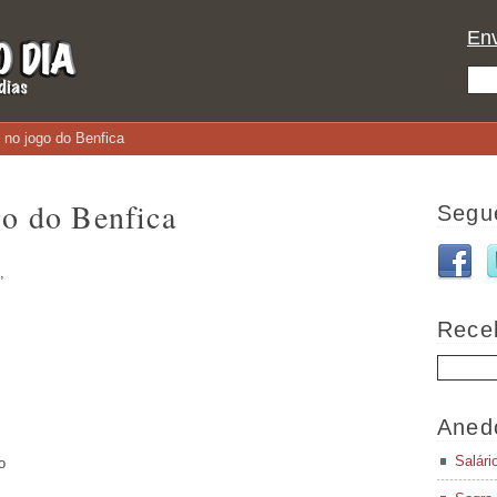
Env
l no jogo do Benfica
go do Benfica
Segu
,
Rece
Aned
Salári
o