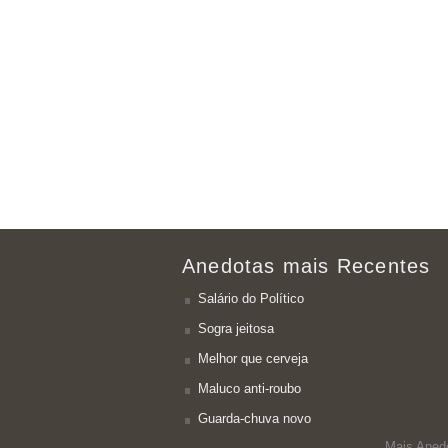
Anedotas mais Recentes
Salário do Político
Sogra jeitosa
Melhor que cerveja
Maluco anti-roubo
Guarda-chuva novo
Mais Aned