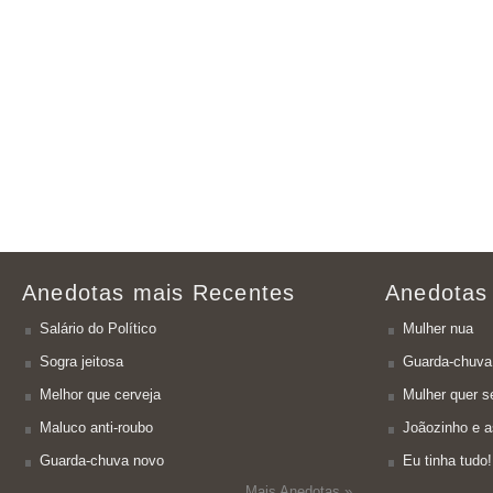
Anedotas mais Recentes
Anedotas
Salário do Político
Mulher nua
Sogra jeitosa
Guarda-chuva
Melhor que cerveja
Mulher quer se
Maluco anti-roubo
Joãozinho e a
Guarda-chuva novo
Eu tinha tudo!
Mais Anedotas »