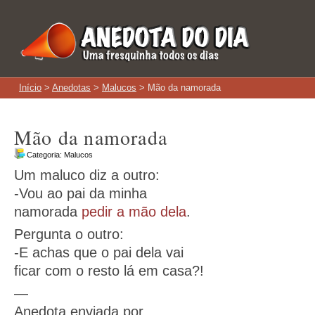
Início
>
Anedotas
>
Malucos
> Mão da namorada
Mão da namorada
Categoria:
Malucos
Um maluco diz a outro:
-Vou ao pai da minha
namorada
pedir a mão dela
.
Pergunta o outro:
-E achas que o pai dela vai
ficar com o resto lá em casa?!
—
Anedota enviada por