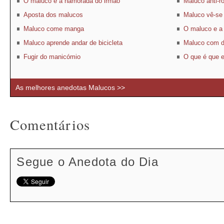
O maluco e a namorada do irmão
Maluco anti-r
Aposta dos malucos
Maluco vê-se
Maluco come manga
O maluco e a
Maluco aprende andar de bicicleta
Maluco com di
Fugir do manicómio
O que é que 
As melhores anedotas Malucos >>
Comentários
Segue o Anedota do Dia