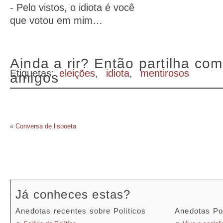
- Pelo vistos, o idiota é você
que votou em mim…
Ainda a rir? Então partilha com
Etiquetas:
eleições
,
idiota
,
mentirosos
amigos
«
Conversa de lisboeta
Já conheces estas?
Anedotas recentes sobre Politicos
Anedotas Pop