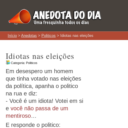
Início
>
Anedotas
>
Politicos
> Idiotas nas eleições
Idiotas nas eleições
Categoria:
Politicos
Em desespero um homem
que tinha votado nas eleições
da política, apanha o politico
na rua e diz:
- Você é um idiota! Votei em si
e
você não passa de um
mentiroso
…
E responde o politico: