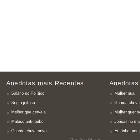
Anedotas mais Recentes
Anedotas
Salário do Político
Mulher nua
Sogra jeitosa
Guarda-chuva
Melhor que cerveja
Mulher quer se
Maluco anti-roubo
Joãozinho e a
Guarda-chuva novo
Eu tinha tudo!
Mais Anedotas »