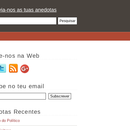
ia-nos as tuas anedotas
e-nos na Web
be no teu email
otas Recentes
o do Político