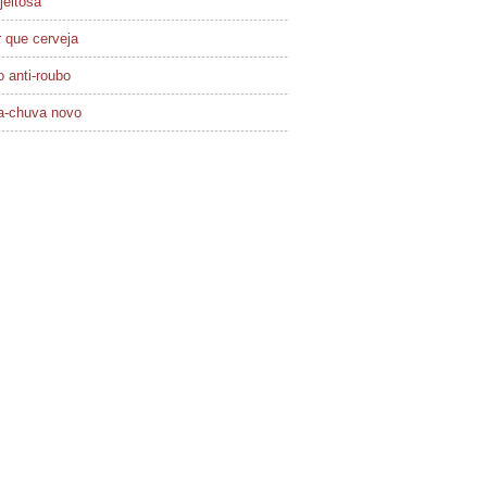
jeitosa
 que cerveja
 anti-roubo
a-chuva novo