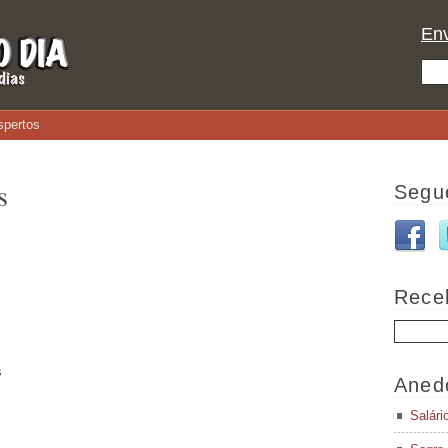
Env
spertos
s
Segu
Rece
s
Aned
Salári