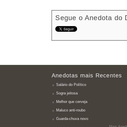
Segue o Anedota do 
Anedotas mais Recentes
Salário do Político
Sogra jeitosa
Melhor que cerveja
Maluco anti-roubo
Guarda-chuva novo
Mais Aned