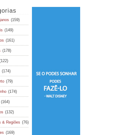
orias
janos
(159)
is
(149)
os
(161)
s
(178)
(122)
(174)
rto
(79)
inho
(174)
(164)
os
(132)
s & Regiões
(76)
tes
(169)