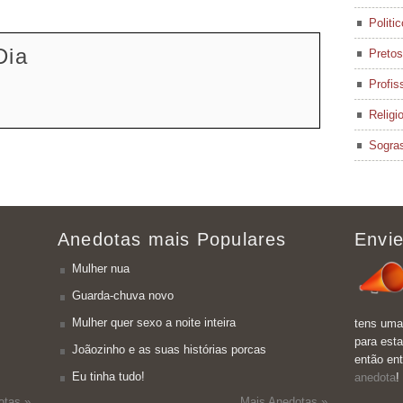
Politi
Dia
Pretos
Profis
Religi
Sogra
Anedotas mais Populares
Envie
Mulher nua
Guarda-chuva novo
Mulher quer sexo a noite inteira
tens uma
para esta
Joãozinho e as suas histórias porcas
então en
Eu tinha tudo!
anedota
!
otas »
Mais Anedotas »