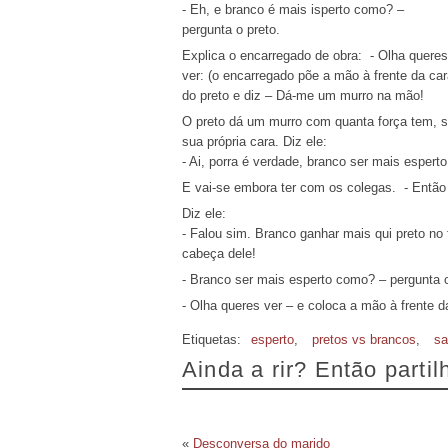
- Eh, e branco é mais isperto como? –
pergunta o preto.
Explica o encarregado de obra: - Olha queres
ver: (o encarregado põe a mão à frente da ca
do preto e diz – Dá-me um murro na mão!
O preto dá um murro com quanta força tem, s
sua própria cara. Diz ele:
- Ai, porra é verdade, branco ser mais esperto
E vai-se embora ter com os colegas. - Então 
Diz ele:
- Falou sim. Branco ganhar mais qui preto no 
cabeça dele!
- Branco ser mais esperto como? – pergunta o
- Olha queres ver – e coloca a mão à frente
Etiquetas:
esperto
,
pretos vs brancos
,
sa
Ainda a rir? Então parti
«
Desconversa do marido