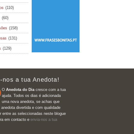
cos
(110)
(60)
sões
(158)
osas
(131)
s
(129)
-nos a tua Anedota!
O
Anedota do Dia
cresce com a tua
ajuda. Todos os dias é adicionada
uma nova anedota, se achas que
 anedota divertida e com qualidade
r entre as seleccionadas neste blogue
tra em contacto e
envia-nos a tua