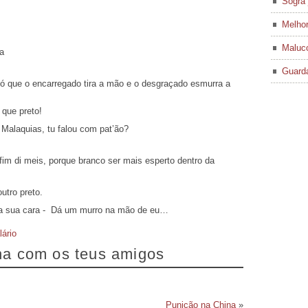
Sogra 
Melhor
Maluco
ra
Guard
ó que o encarregado tira a mão e o desgraçado esmurra a
 que preto!
Malaquias, tu falou com pat’ão?
fim di meis, porque branco ser mais esperto dentro da
utro preto.
 da sua cara - Dá um murro na mão de eu…
lário
lha com os teus amigos
Punição na China
»