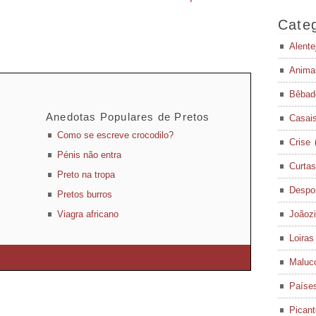
Categ
Alente
Anima
Bêbad
Anedotas Populares de Pretos
Casai
Como se escreve crocodilo?
Crise
Pénis não entra
Curtas
Preto na tropa
Despo
Pretos burros
Viagra africano
Joãoz
Loiras
Maluc
Paíse
Pican