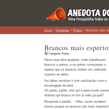
Início
>
Anedotas
>
Pretos
> Brancos mais e
Brancos mais esperto
Categoria:
Pretos
Havia uma obra qualquer, onde trabalhavam
brancos e pretos, e os pretos começaram a
reparar que os brancos tinham um
ordenado
superior
ao deles.
Um deles resolveu ir tirar satisfações com o
encarregado da obra: -
Oh patão, patão, nóis qui é preto ricebi meno
dinheiro qui branco no fim di mêis po’quê?
Responde o patrão: - Olha, vocês recebem
menos porque os brancos são mais espertos!