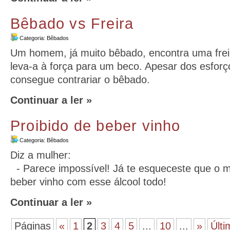
Bêbado vs Freira
Categoria:
Bêbados
Um homem, já muito bêbado, encontra uma freir
leva-a à força para um beco. Apesar dos esforço
consegue contrariar o bêbado.
Continuar a ler »
Proibido de beber vinho
Categoria:
Bêbados
Diz a mulher:
- Parece impossível! Já te esqueceste que o mé
beber vinho com esse álcool todo!
Continuar a ler »
Páginas
«
1
2
3
4
5
...
10
...
»
Últi