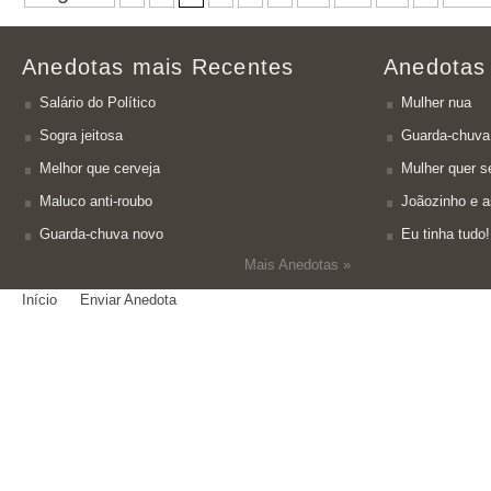
Anedotas mais Recentes
Anedotas
Salário do Político
Mulher nua
Sogra jeitosa
Guarda-chuva
Melhor que cerveja
Mulher quer se
Maluco anti-roubo
Joãozinho e a
Guarda-chuva novo
Eu tinha tudo!
Mais Anedotas »
Início
Enviar Anedota