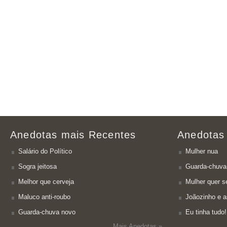
Anedotas mais Recentes
Anedotas
Salário do Político
Mulher nua
Sogra jeitosa
Guarda-chuva
Melhor que cerveja
Mulher quer se
Maluco anti-roubo
Joãozinho e a
Guarda-chuva novo
Eu tinha tudo!
Mais Anedotas »