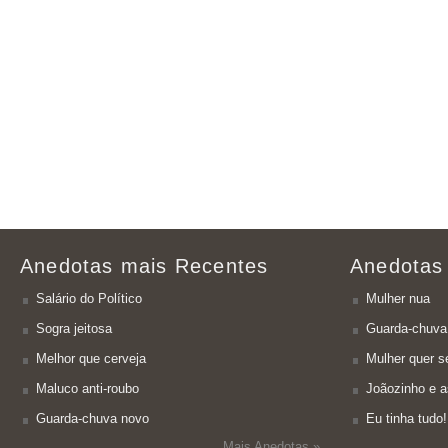
Anedotas mais Recentes
Anedotas
Salário do Político
Mulher nua
Sogra jeitosa
Guarda-chuva
Melhor que cerveja
Mulher quer se
Maluco anti-roubo
Joãozinho e a
Guarda-chuva novo
Eu tinha tudo!
Mais Anedotas »