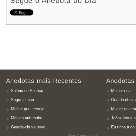
Segue o Anedota do Dia
Anedotas mais Recentes
Anedotas
Salário do Político
Mulher nua
Sogra jeitosa
Guarda-chuva
Melhor que cerveja
Mulher quer se
Maluco anti-roubo
Joãozinho e a
Guarda-chuva novo
Eu tinha tudo!
Mais Anedotas »