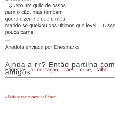
- Quero um quilo de ossos
para o cão, mas também
quero dizer-lhe que o meu
marido se queixou dos últimos que levei… Disse
pouca carne!
—
Anedota enviada por Enesmarks
Ainda a rir? Então partilha com
Etiquetas:
alimentação
,
cães
,
crise
,
talho
amigos
«
Proibido comer carne na Páscoa