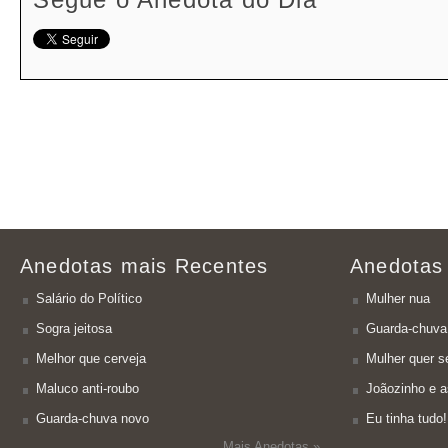
Anedotas mais Recentes
Anedotas
Salário do Político
Mulher nua
Sogra jeitosa
Guarda-chuva
Melhor que cerveja
Mulher quer se
Maluco anti-roubo
Joãozinho e a
Guarda-chuva novo
Eu tinha tudo!
Mais Anedotas »