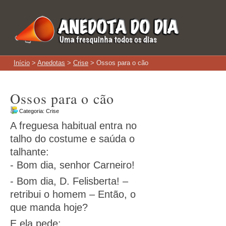
Início
>
Anedotas
>
Crise
> Ossos para o cão
Ossos para o cão
Categoria:
Crise
A freguesa habitual entra no
talho do costume e saúda o
talhante:
- Bom dia, senhor Carneiro!
- Bom dia, D. Felisberta! –
retribui o homem – Então, o
que manda hoje?
E ela pede: