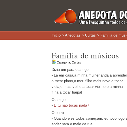
Início
>
Anedotas
>
Curtas
> Familia de músi
Familia de músicos
Categoria:
Curtas
Dizia um para o amigo:
- Lá em casa,a minha mulher anda a aprender
a tocar piano,o meu filho mais novo a tocar
viola,o mais velho a tocar violino e a minha
filha a tocar harpa!
O amigo:
-
E tu não tocas nada?
O outro:
- Quando eles todos começam, eu toco logo 
andar para o meio da rua…