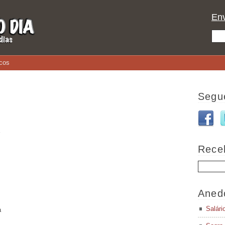
Env
cos
Segu
Rece
Aned
Salári
a