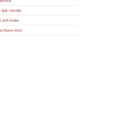
jeitosa
 que cerveja
 anti-roubo
a-chuva novo