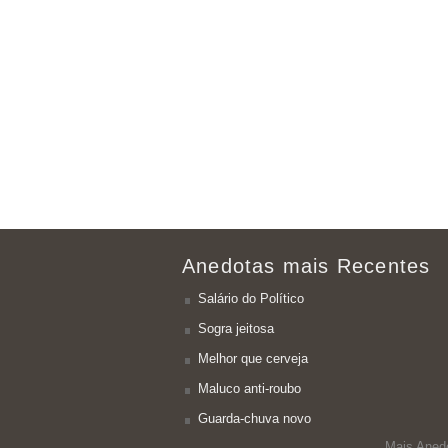
Anedotas mais Recentes
Salário do Político
Sogra jeitosa
Melhor que cerveja
Maluco anti-roubo
Guarda-chuva novo
Mais Aned