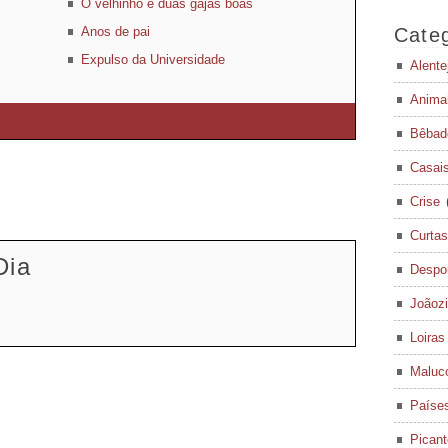
O velhinho e duas gajas boas
Anos de pai
Categ
Expulso da Universidade
Alente
Anima
Bêbad
Casai
Crise
Curtas
Dia
Despo
Joãoz
Loiras
Maluc
Paíse
Pican