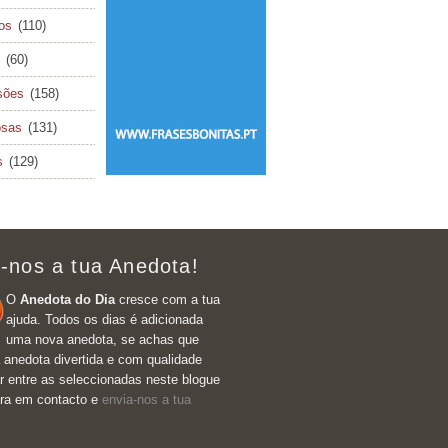
cos
(110)
(60)
sões
(158)
osas
(131)
s
(129)
-nos a tua Anedota!
O
Anedota do Dia
cresce com a tua
ajuda. Todos os dias é adicionada
uma nova anedota, se achas que
 anedota divertida e com qualidade
r entre as seleccionadas neste blogue
tra em contacto e
envia-nos a tua