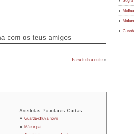
Sogra 
Melhor
Maluco
Guard
lha com os teus amigos
Farra toda a noite
»
Anedotas Populares Curtas
Guarda-chuva novo
Mãe e pai