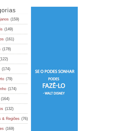
orias
janos
(159)
is
(149)
os
(161)
s
(178)
(122)
(174)
rto
(79)
inho
(174)
(164)
os
(132)
s & Regiões
(76)
tes
(169)