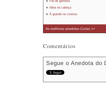
Pai de gémeos
Ideia na cabeça
À grande no cinema
As melhores anedotas Curtas >>
Comentários
Segue o Anedota do 