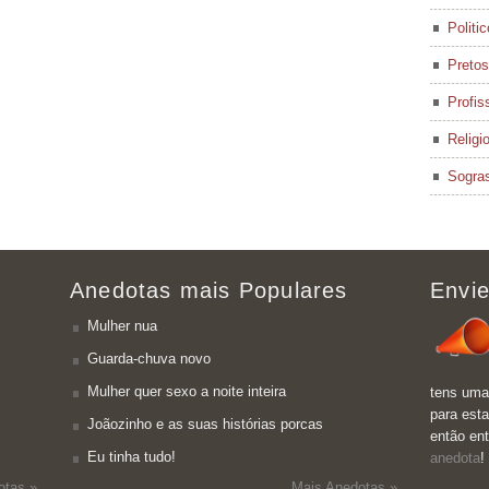
Politi
Pretos
Profis
Religi
Sogra
Anedotas mais Populares
Envie
Mulher nua
Guarda-chuva novo
Mulher quer sexo a noite inteira
tens uma
para esta
Joãozinho e as suas histórias porcas
então en
Eu tinha tudo!
anedota
!
otas »
Mais Anedotas »