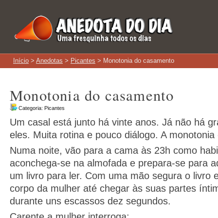
Início
>
Anedotas
>
Picantes
> Monotonia do casamento
Monotonia do casamento
Categoria:
Picantes
Um casal está junto há vinte anos. Já não há 
eles. Muita rotina e pouco diálogo. A monoton
Numa noite, vão para a cama às 23h como habi
aconchega-se na almofada e prepara-se para a
um livro para ler. Com uma mão segura o livro e
corpo da mulher até chegar às suas partes íntim
durante uns escassos dez segundos.
Carente a mulher interroga: