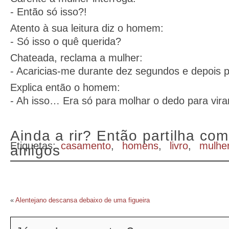
- Então só isso?!
Atento à sua leitura diz o homem:
- Só isso o quê querida?
Chateada, reclama a mulher:
- Acaricias-me durante dez segundos e depois
Explica então o homem:
- Ah isso… Era só para molhar o dedo para vira
Ainda a rir? Então partilha com
Etiquetas:
casamento
,
homens
,
livro
,
mulhe
amigos
«
Alentejano descansa debaixo de uma figueira