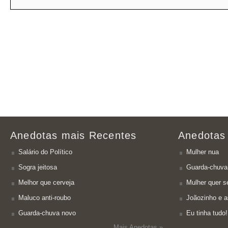
Anedotas mais Recentes
Anedotas
Salário do Político
Mulher nua
Sogra jeitosa
Guarda-chuva
Melhor que cerveja
Mulher quer se
Maluco anti-roubo
Joãozinho e a
Guarda-chuva novo
Eu tinha tudo!
Mais Anedotas »