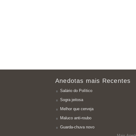
Anedotas mais Recentes
Salário do Político
Sogra jeitosa
Melhor que cerveja
Maluco anti-roubo
Guarda-chuva novo
Mais Aned