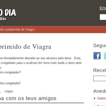
Env
le comprimido de Viagra
primido de Viagra
Segu
a distraidamente deixado ao seu alcance pelo dono. Este,
 congelador para o acalmar.Um hora mais tarde o dono abre
a:
Rece
 no congelador?
inha congelada?
Aned
s
,
viagra
lha com os teus amigos
Salári