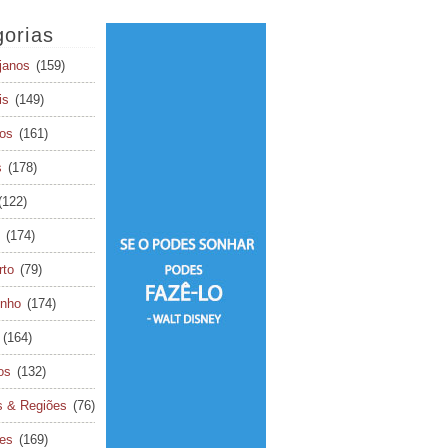
orias
janos
(159)
is
(149)
os
(161)
s
(178)
(122)
(174)
rto
(79)
inho
(174)
(164)
os
(132)
s & Regiões
(76)
tes
(169)