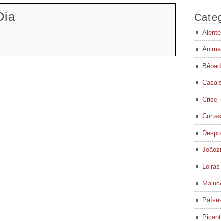
Dia
Categ
Alente
Anima
Bêbad
Casai
Crise
Curtas
Despo
Joãoz
Loiras
Maluc
Paíse
Pican