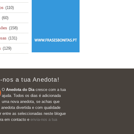
cos
(110)
(60)
sões
(158)
osas
(131)
s
(129)
-nos a tua Anedota!
O
Anedota do Dia
cresce com a tua
ajuda. Todos os dias é adicionada
uma nova anedota, se achas que
 anedota divertida e com qualidade
r entre as seleccionadas neste blogue
tra em contacto e
envia-nos a tua