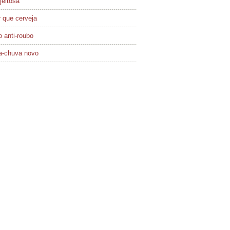
jeitosa
 que cerveja
 anti-roubo
a-chuva novo