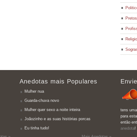
Politi
Pretos
Profis
Religi
Sogra
Anedotas mais Populares
Envie
Mulher nua
Guarda-chuva novo
Mulher quer sexo a noite inteira
tens uma
para esta
Joãozinho e as suas histórias porcas
então en
Eu tinha tudo!
anedota
!
otas »
Mais Anedotas »