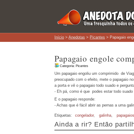
Início
>
Anedotas
>
Picantes
> Papagaio engo
Papagaio engole com
Categoria:
Picantes
Um papagaio engoliu um comprimido de Viagr
preocupado com o efeito, mete o papagaio no
a porta e vê o papagaio todo suado e pergunt
- Eh pá, como é que podes estar todo suado
E o papagaio responde:
- Achas que é fácil abrir as pernas a uma gal
Etiquetas:
congelador
,
galinha
,
papagaio
Ainda a rir? Então parti