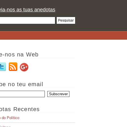
ia-nos as tuas anedotas
e-nos na Web
be no teu email
otas Recentes
o do Político