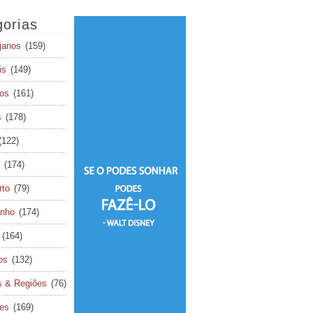
orias
janos
(159)
is
(149)
os
(161)
s
(178)
(122)
(174)
rto
(79)
inho
(174)
(164)
os
(132)
s & Regiões
(76)
tes
(169)