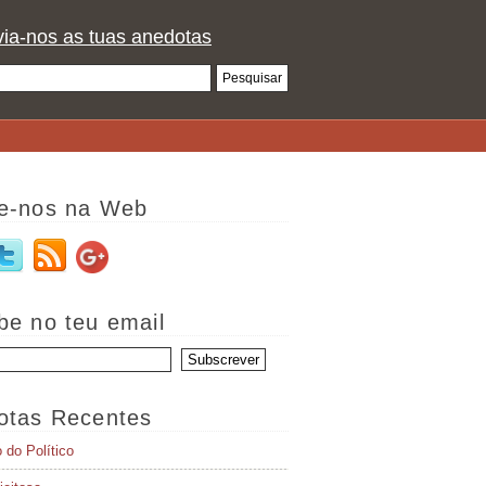
ia-nos as tuas anedotas
e-nos na Web
be no teu email
otas Recentes
o do Político