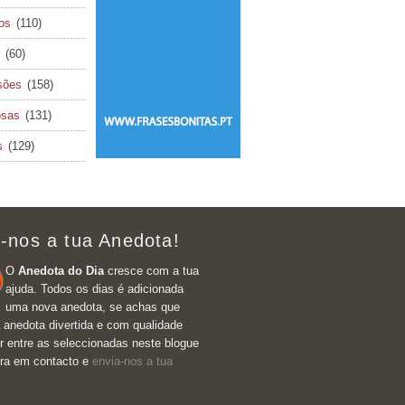
cos
(110)
(60)
sões
(158)
osas
(131)
s
(129)
-nos a tua Anedota!
O
Anedota do Dia
cresce com a tua
ajuda. Todos os dias é adicionada
uma nova anedota, se achas que
 anedota divertida e com qualidade
r entre as seleccionadas neste blogue
tra em contacto e
envia-nos a tua