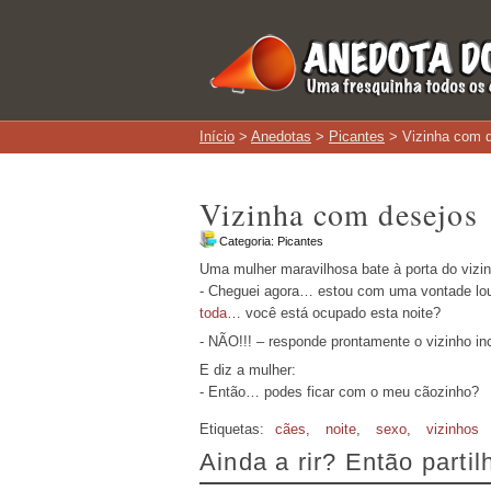
Início
>
Anedotas
>
Picantes
> Vizinha com 
Vizinha com desejos
Categoria:
Picantes
Uma mulher maravilhosa bate à porta do vizin
- Cheguei agora… estou com uma vontade lou
toda
… você está ocupado esta noite?
- NÃO!!! – responde prontamente o vizinho in
E diz a mulher:
- Então… podes ficar com o meu cãozinho?
Etiquetas:
cães
,
noite
,
sexo
,
vizinhos
Ainda a rir? Então parti