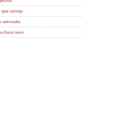
jeitosa
 que cerveja
 anti-roubo
a-chuva novo