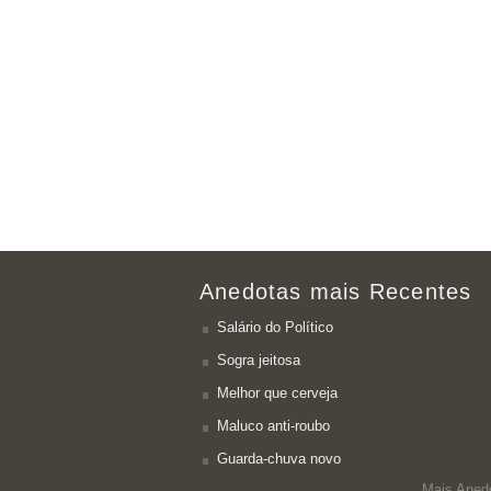
Anedotas mais Recentes
Salário do Político
Sogra jeitosa
Melhor que cerveja
Maluco anti-roubo
Guarda-chuva novo
Mais Aned