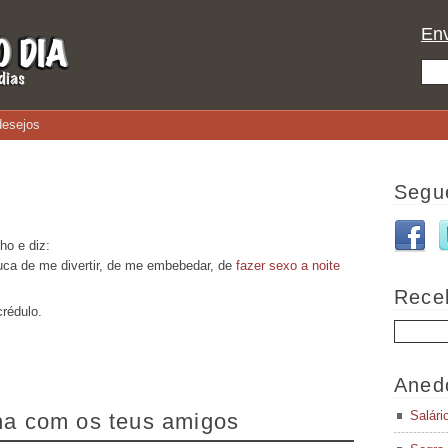
Env
desejos
Segu
ho e diz:
ca de me divertir, de me embebedar, de
fazer sexo a noite
Rece
crédulo.
Aned
Salári
lha com os teus amigos