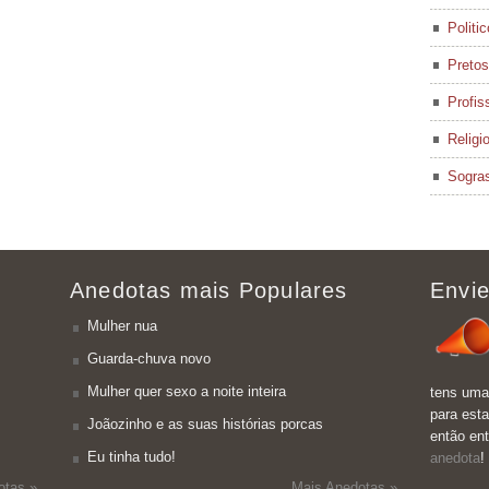
Politi
Pretos
Profis
Religi
Sogra
Anedotas mais Populares
Envie
Mulher nua
Guarda-chuva novo
Mulher quer sexo a noite inteira
tens uma
para esta
Joãozinho e as suas histórias porcas
então en
Eu tinha tudo!
anedota
!
otas »
Mais Anedotas »