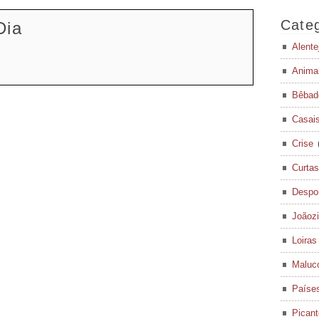
Categ
Dia
Alente
Anima
Bêbad
Casai
Crise
Curtas
Despo
Joãoz
Loiras
Maluc
Paíse
Pican