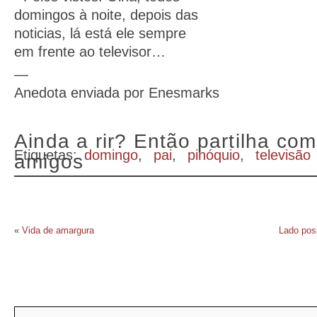
domingos à noite, depois das
noticias, lá está ele sempre
em frente ao televisor…
—
Anedota enviada por Enesmarks
Ainda a rir? Então partilha com
Etiquetas:
domingo
,
pai
,
pinóquio
,
televisão
amigos
«
Vida de amargura
Lado pos