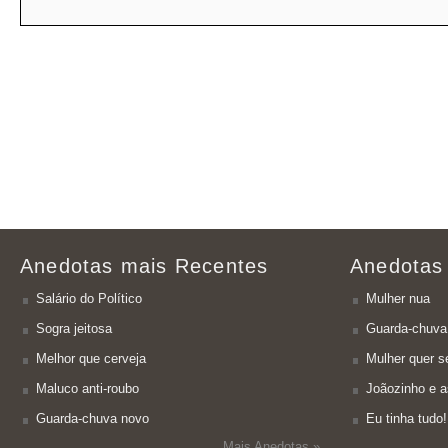
Anedotas mais Recentes
Anedotas
Salário do Político
Mulher nua
Sogra jeitosa
Guarda-chuva
Melhor que cerveja
Mulher quer se
Maluco anti-roubo
Joãozinho e a
Guarda-chuva novo
Eu tinha tudo!
Mais Anedotas »