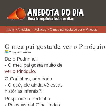
Início
>
Anedotas
>
Politicos
> O meu pai gosta de ver o Pinóquio
O meu pai gosta de ver o Pinóquio
Categoria:
Politicos
Diz o Pedrinho:
- O meu pai gosta muito de
ver o Pinóquio
.
O Carlinhos, admirado:
- O quê, ele ainda vê essas
histórias infantis?!
Responde o Pedrinho:
- Pelos vistos! Olha, todos