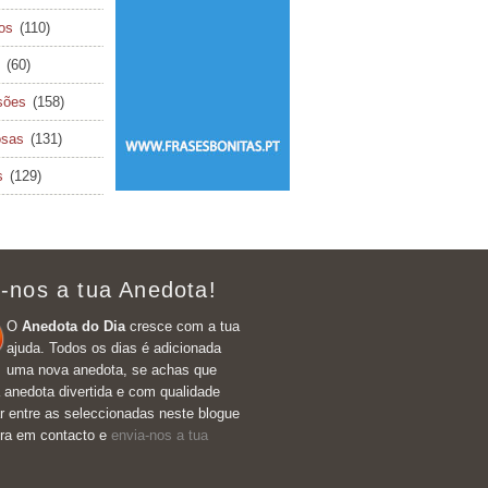
cos
(110)
(60)
sões
(158)
osas
(131)
s
(129)
-nos a tua Anedota!
O
Anedota do Dia
cresce com a tua
ajuda. Todos os dias é adicionada
uma nova anedota, se achas que
 anedota divertida e com qualidade
r entre as seleccionadas neste blogue
tra em contacto e
envia-nos a tua