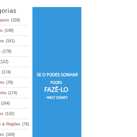
orias
janos
(159)
is
(149)
os
(161)
s
(178)
(122)
(174)
rto
(79)
inho
(174)
(164)
os
(132)
s & Regiões
(76)
tes
(169)