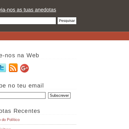
ia-nos as tuas anedotas
e-nos na Web
be no teu email
otas Recentes
o do Político