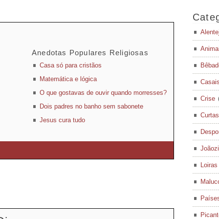
Categ
Alente
Anima
Anedotas Populares Religiosas
Casa só para cristãos
Bêbad
Matemática e lógica
Casai
O que gostavas de ouvir quando morresses?
Crise
Dois padres no banho sem sabonete
Curtas
Jesus cura tudo
Despo
Joãoz
Loiras
Maluc
Paíse
Pican