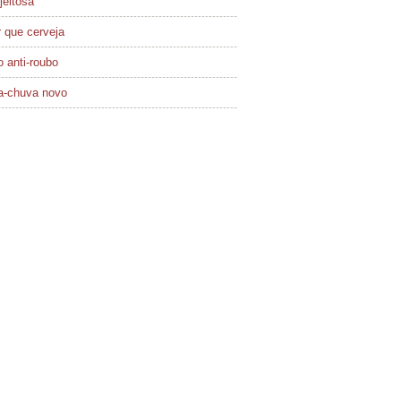
jeitosa
 que cerveja
 anti-roubo
a-chuva novo