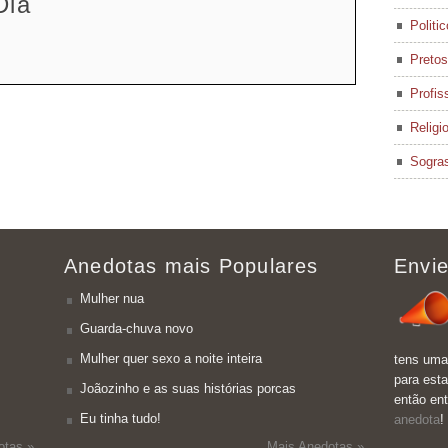
Dia
Politi
Pretos
Profis
Religi
Sogra
Anedotas mais Populares
Envie
Mulher nua
Guarda-chuva novo
Mulher quer sexo a noite inteira
tens uma
para esta
Joãozinho e as suas histórias porcas
então en
Eu tinha tudo!
anedota
!
otas »
Mais Anedotas »