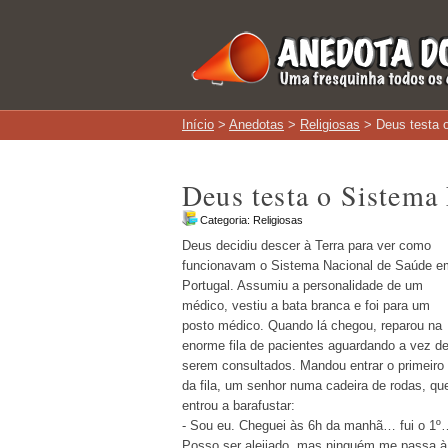
Início
>
Anedotas
>
Religiosas
> Deus testa 
Deus testa o Sistema
Categoria:
Religiosas
Deus decidiu descer à Terra para ver como
funcionavam o Sistema Nacional de Saúde e
Portugal. Assumiu a personalidade de um
médico, vestiu a bata branca e foi para um
posto médico. Quando lá chegou, reparou na
enorme fila de pacientes aguardando a vez d
serem consultados. Mandou entrar o primeiro
da fila, um senhor numa cadeira de rodas, qu
entrou a barafustar:
- Sou eu. Cheguei às 6h da manhã… fui o 1º
Posso ser aleijado, mas ninguém me passa à