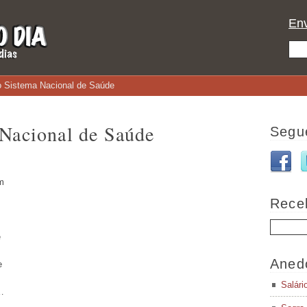
Env
o Sistema Nacional de Saúde
 Nacional de Saúde
Segu
m
Rece
e
Aned
e
Salári
…