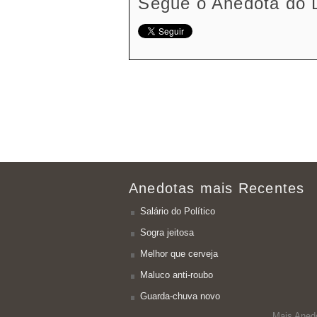
Segue o Anedota do 
Anedotas mais Recentes
Salário do Político
Sogra jeitosa
Melhor que cerveja
Maluco anti-roubo
Guarda-chuva novo
Mais Aned