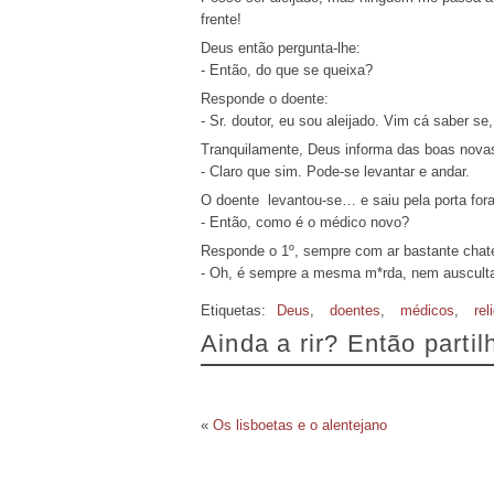
frente!
Deus então pergunta-lhe:
- Então, do que se queixa?
Responde o doente:
- Sr. doutor, eu sou aleijado. Vim cá saber s
Tranquilamente, Deus informa das boas nova
- Claro que sim. Pode-se levantar e andar.
O doente levantou-se… e saiu pela porta fora 
- Então, como é o médico novo?
Responde o 1º, sempre com ar bastante chat
- Oh, é sempre a mesma m*rda, nem auscult
Etiquetas:
Deus
,
doentes
,
médicos
,
rel
Ainda a rir? Então parti
«
Os lisboetas e o alentejano