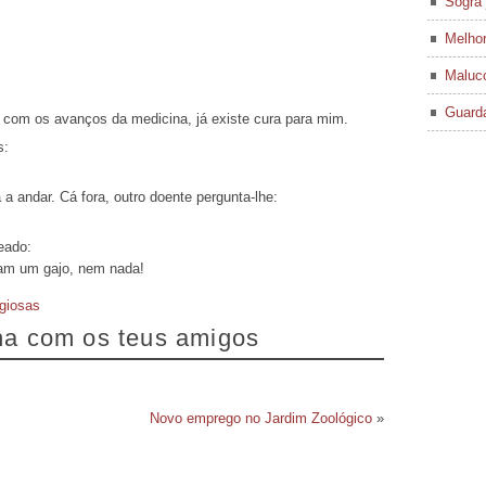
Sogra 
Melhor
Maluco
Guard
e, com os avanços da medicina, já existe cura para mim.
s:
a andar. Cá fora, outro doente pergunta-lhe:
eado:
am um gajo, nem nada!
igiosas
lha com os teus amigos
Novo emprego no Jardim Zoológico
»