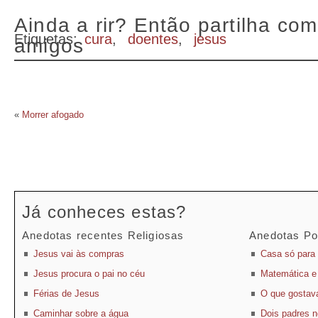
Ainda a rir? Então partilha com
Etiquetas:
cura
,
doentes
,
jesus
amigos
«
Morrer afogado
Já conheces estas?
Anedotas recentes Religiosas
Anedotas Po
Jesus vai às compras
Casa só para 
Jesus procura o pai no céu
Matemática e 
Férias de Jesus
O que gostav
Caminhar sobre a água
Dois padres 