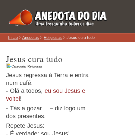
Início
>
Anedotas
>
Religiosas
> Jesus cura tudo
Jesus cura tudo
Categoria:
Religiosas
Jesus regressa à Terra e entra
num café:
- Olá a todos,
eu sou Jesus e
voltei
!
- Tás a gozar… – diz logo um
dos presentes.
Repete Jesus:
- É verdade: sou Jesus!