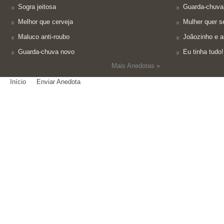
Sogra jeitosa
Guarda-chuva
Melhor que cerveja
Mulher quer se
Maluco anti-roubo
Joãozinho e a
Guarda-chuva novo
Eu tinha tudo!
Mais Anedotas »
Início
Enviar Anedota